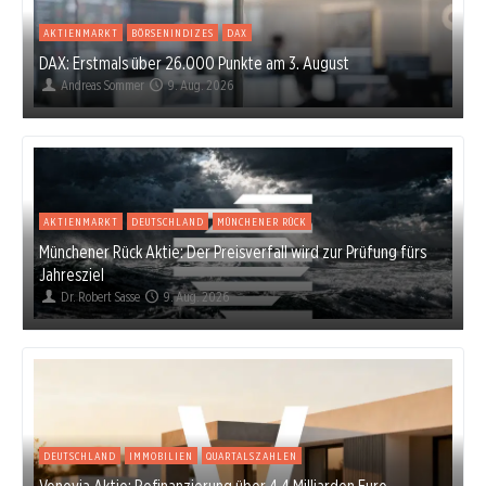
AKTIENMARKT
BÖRSENINDIZES
DAX
DAX: Erstmals über 26.000 Punkte am 3. August
Andreas Sommer
9. Aug. 2026
AKTIENMARKT
DEUTSCHLAND
MÜNCHENER RÜCK
Münchener Rück Aktie: Der Preisverfall wird zur Prüfung fürs
Jahresziel
Dr. Robert Sasse
9. Aug. 2026
DEUTSCHLAND
IMMOBILIEN
QUARTALSZAHLEN
Vonovia Aktie: Refinanzierung über 4,4 Milliarden Euro