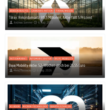
BÖRSENANALYSE
CANNABIS-AKTIEN
FINANZWESEN
Tilray: Rekordumsatz 915,5 Millionen, Aktie fällt 5 Prozent
Andreas Sommer
6. Aug. 2026
AKTIENMARKT
AUTOMOBILSEKTOR
BAJAJ MOBILITY
Bajaj Mobility Aktie: 52-Wochen-Hoch bei 25,55 Euro
Mirko Hennecke
6. Aug. 2026
KI-BOOM
MICRON TECHNOLOGY
QUARTALSZAHLEN