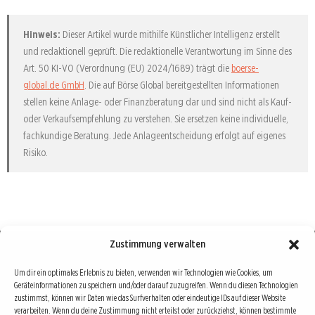
Hinweis:
Dieser Artikel wurde mithilfe Künstlicher Intelligenz erstellt
und redaktionell geprüft. Die redaktionelle Verantwortung im Sinne des
Art. 50 KI-VO (Verordnung (EU) 2024/1689) trägt die
boerse-
global.de GmbH
. Die auf Börse Global bereitgestellten Informationen
stellen keine Anlage- oder Finanzberatung dar und sind nicht als Kauf-
oder Verkaufsempfehlung zu verstehen. Sie ersetzen keine individuelle,
fachkundige Beratung. Jede Anlageentscheidung erfolgt auf eigenes
Risiko.
Zustimmung verwalten
Börse : lokal, international, global
Um dir ein optimales Erlebnis zu bieten, verwenden wir Technologien wie Cookies, um
Geräteinformationen zu speichern und/oder darauf zuzugreifen. Wenn du diesen Technologien
Erfolgreiche Börsengeschäfte bedingen vor allem drei Dinge: Verlässliche Informationen,
zustimmst, können wir Daten wie das Surfverhalten oder eindeutige IDs auf dieser Website
richtige Interpretationen und unabhängige Informationsquellen. Diese drei Bausteine sind
verarbeiten. Wenn du deine Zustimmung nicht erteilst oder zurückziehst, können bestimmte