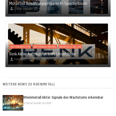
Micron vor Bewährungsprobe im KI-Speicherboom
Dieter Jaworski
6. Aug. 2026
AKTIENANALYSE
AUFTRAGSEINGANG
QUARTALSZAHLEN
Renk Aktie: Auftragsflut trifft Umsatzlücke
Felix Baarz
6. Aug. 2026
WEITERE NEWS ZU RHEINMETALL
Rheinmetall Aktie: Signale des Wachstums erkennbar
Dr. Bernd Heim
26. Juni 2024