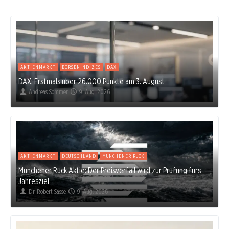
AKTIENMARKT
BÖRSENINDIZES
DAX
DAX: Erstmals über 26.000 Punkte am 3. August
Andreas Sommer
9. Aug. 2026
AKTIENMARKT
DEUTSCHLAND
MÜNCHENER RÜCK
Münchener Rück Aktie: Der Preisverfall wird zur Prüfung fürs
Jahresziel
Dr. Robert Sasse
9. Aug. 2026