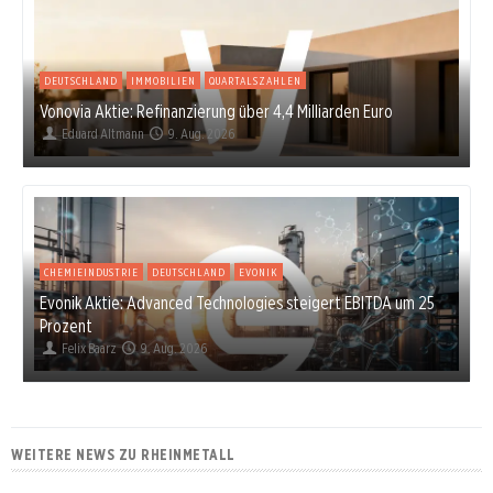
DEUTSCHLAND
IMMOBILIEN
QUARTALSZAHLEN
Vonovia Aktie: Refinanzierung über 4,4 Milliarden Euro
Eduard Altmann
9. Aug. 2026
CHEMIEINDUSTRIE
DEUTSCHLAND
EVONIK
Evonik Aktie: Advanced Technologies steigert EBITDA um 25
Prozent
Felix Baarz
9. Aug. 2026
WEITERE NEWS ZU RHEINMETALL