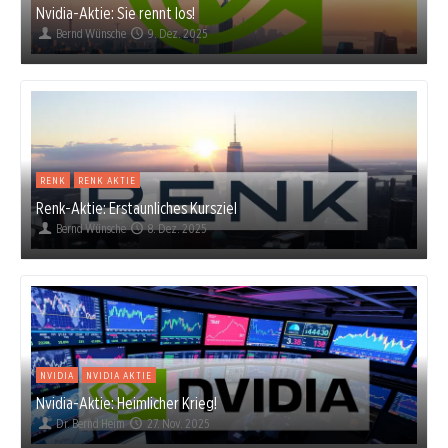
Nvidia-Aktie: Sie rennt los!
Bernd Wünsche
9. Dez. 2025
RENK
RENK AKTIE
Renk-Aktie: Erstaunliches Kursziel
Bernd Wünsche
8. Dez. 2025
NVIDIA
NVIDIA AKTIE
Nvidia-Aktie: Heimlicher Krieg!
Dr. Bernd Heim
27. Nov. 2025