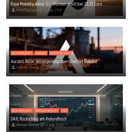
Bajaj Mobility Aktie: 52-Wochen-Hoch bei 25,55 Euro
Mirko Hennecke
6. Aug. 2026
AKTIENMARKT
AURUBIS
DEUTSCHLAND
Aurubis Aktie: Verzögerung überschattet Rekord
Andreas Sommer
6. Aug. 2026
AKTIENMARKT
BÖRSENINDIZES
DAX
DAX: Rückschlag am Rekordhoch
Andreas Sommer
6. Aug. 2026