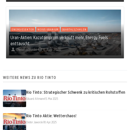
ENERGIESEKTOR
NEXUS URANIUM
QUARTALSZAHLEN
Uran-Aktien: Kazatomprom verkauft mehr, Energy Fuels
enttäuscht
Dieter Jaworski
6. Aug. 2026
WEITERE NEWS ZU RIO TINTO
Rio Tinto: Strategischer Schwenk zu kritischen Rohstoffen
Eduard Altmann
15. Mai 2025
Rio Tinto Aktie: Wetterchaos!
Dieter Jaworski
18. Apr. 2025