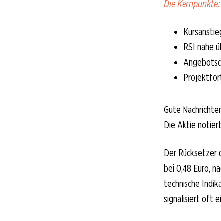
Die Kernpunkte:
Kursanstie
RSI nahe ü
Angebotsde
Projektfort
Gute Nachrichten
Die Aktie notier
Der Rücksetzer 
bei 0,48 Euro, n
technische Indik
signalisiert of