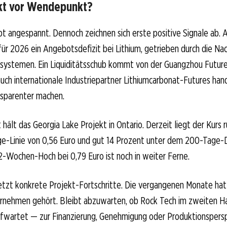
kt vor Wendepunkt?
bt angespannt. Dennoch zeichnen sich erste positive Signale ab. 
für 2026 ein Angebotsdefizit bei Lithium, getrieben durch die Na
rsystemen. Ein Liquiditätsschub kommt von der Guangzhou Future
ch internationale Industriepartner Lithiumcarbonat-Futures hande
nsparenter machen.
 hält das Georgia Lake Projekt in Ontario. Derzeit liegt der Kurs 
ge-Linie von 0,56 Euro und gut 14 Prozent unter dem 200-Tage-D
2-Wochen-Hoch bei 0,79 Euro ist noch in weiter Ferne.
jetzt konkrete Projekt-Fortschritte. Die vergangenen Monate ha
nehmen gehört. Bleibt abzuwarten, ob Rock Tech im zweiten Ha
ufwartet — zur Finanzierung, Genehmigung oder Produktionspersp