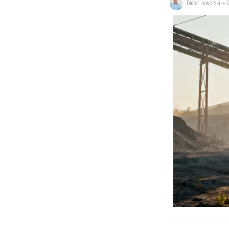
Dieter Jaworski
—