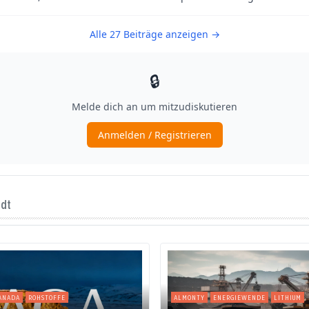
ndt
ANADA
ROHSTOFFE
ALMONTY
ENERGIEWENDE
LITHIUM