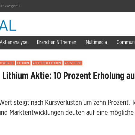
ich zweigeteilt
Aktienanalyse
Branchen & Themen
Multimedia
Communi
 2026
GIEWENDE
LITHIUM
ROCK TECH LITHIUM
ROHSTOFFE
 Lithium Aktie: 10 Prozent Erholung au
Wert steigt nach Kursverlusten um zehn Prozent. 
ter
 und Marktentwicklungen deuten auf eine möglich