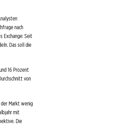
Analysten
chfrage nach
s Exchange: Seit
ln. Das soll die
rund 16 Prozent
urchschnitt von
t der Markt wenig
lbjahr mit
ektive. Die