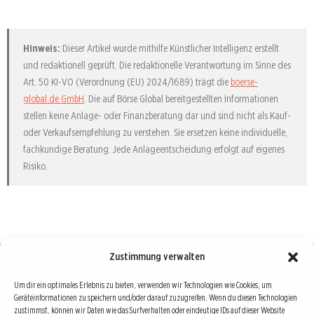
Hinweis:
Dieser Artikel wurde mithilfe Künstlicher Intelligenz erstellt
und redaktionell geprüft. Die redaktionelle Verantwortung im Sinne des
Art. 50 KI-VO (Verordnung (EU) 2024/1689) trägt die
boerse-
global.de GmbH
. Die auf Börse Global bereitgestellten Informationen
stellen keine Anlage- oder Finanzberatung dar und sind nicht als Kauf-
oder Verkaufsempfehlung zu verstehen. Sie ersetzen keine individuelle,
fachkundige Beratung. Jede Anlageentscheidung erfolgt auf eigenes
Risiko.
Zustimmung verwalten
Börse : lokal, international, global
Um dir ein optimales Erlebnis zu bieten, verwenden wir Technologien wie Cookies, um
Geräteinformationen zu speichern und/oder darauf zuzugreifen. Wenn du diesen Technologien
Erfolgreiche Börsengeschäfte bedingen vor allem drei Dinge: Verlässliche Informationen,
zustimmst, können wir Daten wie das Surfverhalten oder eindeutige IDs auf dieser Website