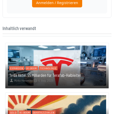
Inhaltlich verwandt
EXPANSION
KI-BOOM
TECHNOLOGIE
Tesla Aktie: 55 Milliarden für Terafab-Halbleiter
Mirko Hennecke
6. Aug. 2026
GOLD
KI-BOOM
QUARTALSZAHLEN