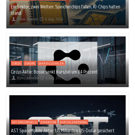
Ein Sektor, zwei Welten: Speicherchips fallen, KI-Chips halten
stand
Dieter Jaworski
6. Aug. 2026
CIRCUS
EUROPA
QUARTALSZAHLEN
Circus Aktie: Bosse senkt Kursziel um 84 Prozent
Mirko Hennecke
6. Aug. 2026
AST SPACEMOBILE
EXPANSION
KAPITALERHÖHUNG
AST SpaceMobile Aktie: 1,15 Milliarden US-Dollar gesichert