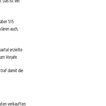
Das ist ein
 über 515
klären auch,
artal erzielte
um Vorjahr.
traf damit die
naten verkauften