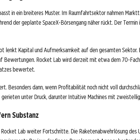
passt in ein breiteres Muster. Im Raumfahrtsektor nahmen Markt
rend der geplante SpaceX-Börsengang näher rückt. Der Termin is
t lenkt Kapital und Aufmerksamkeit auf den gesamten Sektor. E
auf Bewertungen. Rocket Lab wird derzeit mit etwa dem 70-Fac
atzes bewertet.
iert. Besonders dann, wenn Profitabilität noch nicht voll durchsch
erieten unter Druck, darunter Intuitive Machines mit zweistellig
fern Substanz
 Rocket Lab weiter Fortschritte. Die Raketenabwehrlösung des