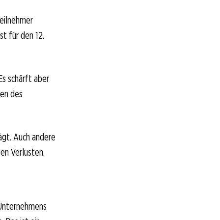
teilnehmer
t für den 12.
s schärft aber
hen des
lägt. Auch andere
en Verlusten.
 Unternehmens