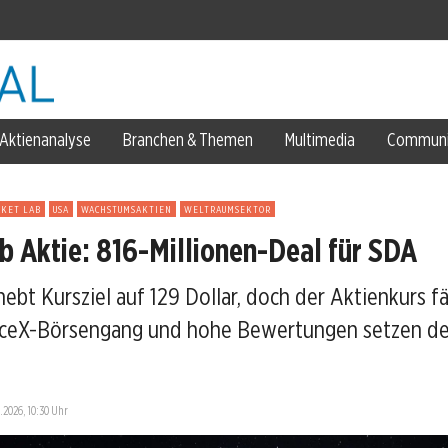
spitze
Aktienanalyse
Branchen & Themen
Multimedia
Communi
eart
CKET LAB
USA
WACHSTUMSAKTIEN
WELTRAUMSEKTOR
b Aktie: 816-Millionen-Deal für SDA
hebt Kursziel auf 129 Dollar, doch der Aktienkurs fä
ceX-Börsengang und hohe Bewertungen setzen de
se
.2026, 10:30 Uhr