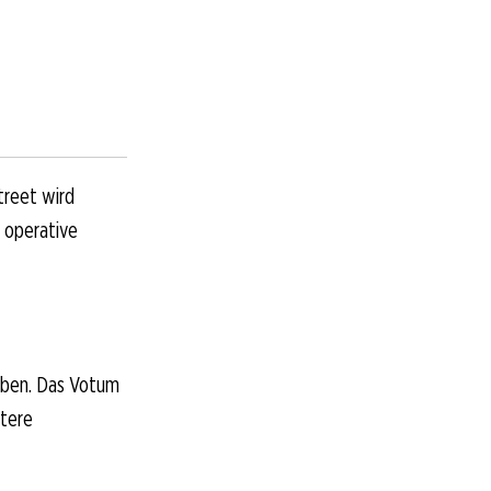
Street wird
: operative
hoben. Das Votum
itere