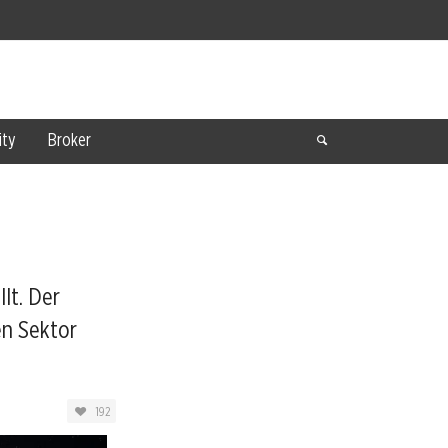
ty
Broker
llt. Der
n Sektor
192