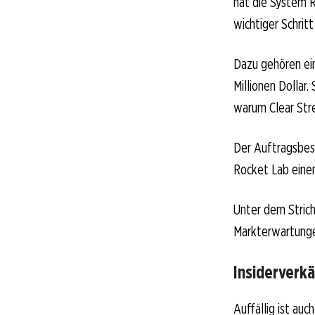
hat die System 
wichtiger Schrit
Dazu gehören ein
Millionen Dollar
warum Clear Stre
Der Auftragsbest
Rocket Lab einen
Unter dem Strich
Markterwartungen
Insiderverkä
Auffällig ist au