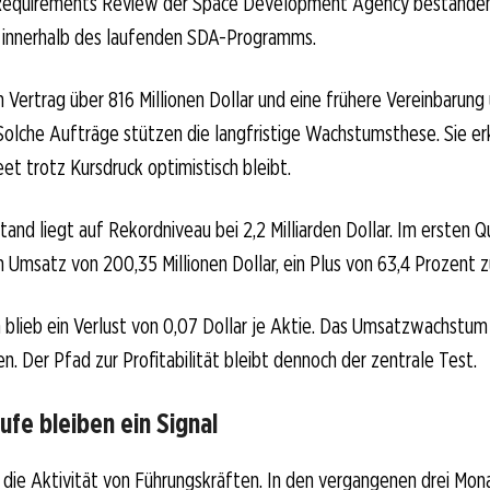
Requirements Review der Space Development Agency bestanden. 
t innerhalb des laufenden SDA-Programms.
 Vertrag über 816 Millionen Dollar und eine frühere Vereinbarung
. Solche Aufträge stützen die langfristige Wachstumsthese. Sie er
et trotz Kursdruck optimistisch bleibt.
and liegt auf Rekordniveau bei 2,2 Milliarden Dollar. Im ersten Qu
 Umsatz von 200,35 Millionen Dollar, ein Plus von 63,4 Prozent z
 blieb ein Verlust von 0,07 Dollar je Aktie. Das Umsatzwachstum 
. Der Pfad zur Profitabilität bleibt dennoch der zentrale Test.
ufe bleiben ein Signal
ch die Aktivität von Führungskräften. In den vergangenen drei Mo