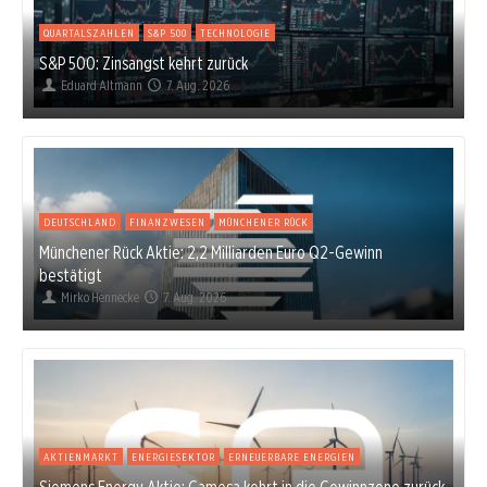
QUARTALSZAHLEN
S&P 500
TECHNOLOGIE
S&P 500: Zinsangst kehrt zurück
Eduard Altmann
7. Aug. 2026
DEUTSCHLAND
FINANZWESEN
MÜNCHENER RÜCK
Münchener Rück Aktie: 2,2 Milliarden Euro Q2-Gewinn
bestätigt
Mirko Hennecke
7. Aug. 2026
AKTIENMARKT
ENERGIESEKTOR
ERNEUERBARE ENERGIEN
Siemens Energy Aktie: Gamesa kehrt in die Gewinnzone zurück