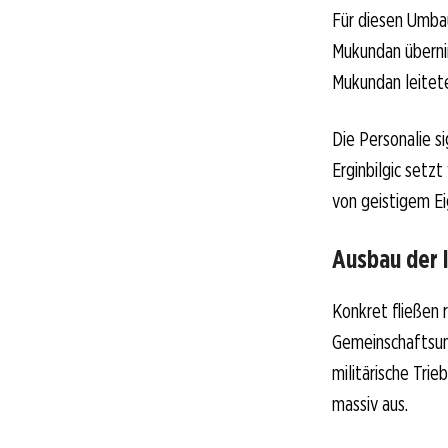
Für diesen Umbau
Mukundan übernim
Mukundan leitete
Die Personalie s
Erginbilgic setz
von geistigem Ei
Ausbau der 
Konkret fließen r
Gemeinschaftsun
militärische Tri
massiv aus.