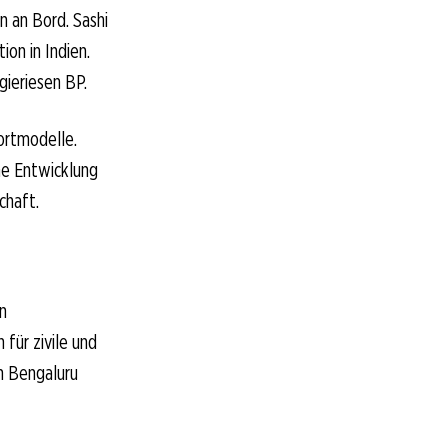
n an Bord. Sashi
on in Indien.
gieriesen BP.
portmodelle.
ame Entwicklung
chaft.
in
für zivile und
in Bengaluru