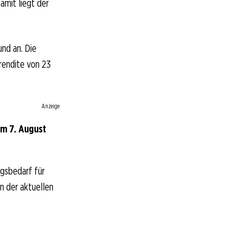
amit liegt der
und an. Die
lrendite von 23
Anzeige
om 7. August
ngsbedarf für
In der aktuellen