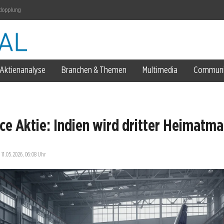
rdopplung
Aktienanalyse
Branchen & Themen
Multimedia
Communi
et
ce Aktie: Indien wird dritter Heimatma
—
11.05.2026, 06:08 Uhr
ent ein