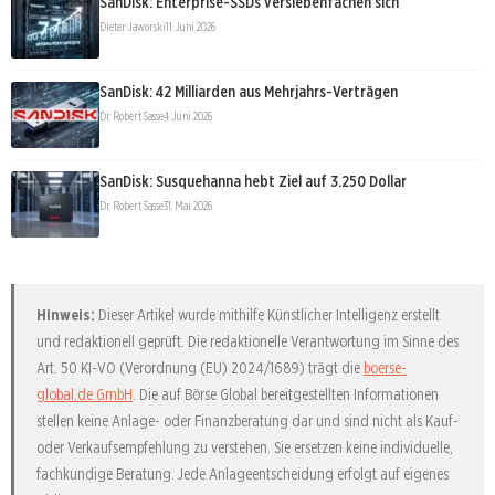
SanDisk: Enterprise-SSDs versiebenfachen sich
Dieter Jaworski
11. Juni 2026
SanDisk: 42 Milliarden aus Mehrjahrs-Verträgen
Dr. Robert Sasse
4. Juni 2026
SanDisk: Susquehanna hebt Ziel auf 3.250 Dollar
Dr. Robert Sasse
31. Mai 2026
Hinweis:
Dieser Artikel wurde mithilfe Künstlicher Intelligenz erstellt
und redaktionell geprüft. Die redaktionelle Verantwortung im Sinne des
Art. 50 KI-VO (Verordnung (EU) 2024/1689) trägt die
boerse-
global.de GmbH
. Die auf Börse Global bereitgestellten Informationen
stellen keine Anlage- oder Finanzberatung dar und sind nicht als Kauf-
oder Verkaufsempfehlung zu verstehen. Sie ersetzen keine individuelle,
fachkundige Beratung. Jede Anlageentscheidung erfolgt auf eigenes