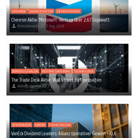
CHEVRON
ENERGIESEKTOR
ENERGIEWENDE
Chevron Aktie: Microsoft-Vertrag über 2,67 Gigawatt
Mirko Hennecke
7. Aug. 2026
QUARTALSZAHLEN
RESTRUKTURIERUNG
TECHNOLOGIE
The Trade Desk Aktie: Wall Street tief gespalten
Andreas Sommer
7. Aug. 2026
DIVIDENDEN
EUROPA
FINANZWESEN
VanEck Dividend Leaders: Allianz operativer Gewinn +10,6