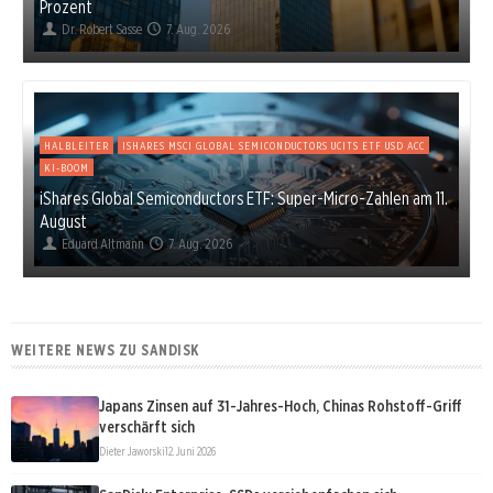
Prozent
Dr. Robert Sasse
7. Aug. 2026
HALBLEITER
ISHARES MSCI GLOBAL SEMICONDUCTORS UCITS ETF USD ACC
KI-BOOM
iShares Global Semiconductors ETF: Super-Micro-Zahlen am 11.
August
Eduard Altmann
7. Aug. 2026
WEITERE NEWS ZU SANDISK
Japans Zinsen auf 31-Jahres-Hoch, Chinas Rohstoff-Griff
verschärft sich
Dieter Jaworski
12. Juni 2026