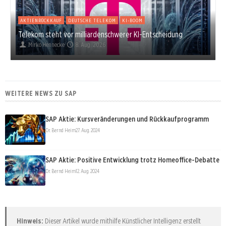
AKTIENRÜCKKAUF
DEUTSCHE TELEKOM
KI-BOOM
Telekom steht vor milliardenschwerer KI-Entscheidung
Mirko Hennecke
8. Aug. 2026
WEITERE NEWS ZU SAP
SAP Aktie: Kursveränderungen und Rückkaufprogramm
Dr. Bernd Heim
27. Aug. 2024
SAP Aktie: Positive Entwicklung trotz Homeoffice-Debatte
Dr. Bernd Heim
12. Aug. 2024
Hinweis:
Dieser Artikel wurde mithilfe Künstlicher Intelligenz erstellt