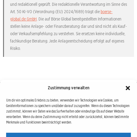
und redaktionell geprüft. Die redaktionelle Verantwortung im Sinne des
Art. 50 KI-VO (Verordnung (EU) 2024/1689) trägt die
boerse-
global.de GmbH
. Die auf Börse Global bereitgestellten Informationen
stellen keine Anlage- oder Finanzberatung dar und sind nicht als Kauf-
oder Verkaufsempfehlung zu verstehen. Sie ersetzen keine individuelle,
fachkundige Beratung. Jede Anlageentscheidung erfolgt auf eigenes
Risiko.
Zustimmung verwalten
Börse : lokal, international, global
Um dir ein optimales Erlebnis zu bieten, verwenden wir Technologien wie Cookies, um
Geräteinformationen zu speichern und/oder darauf zuzugreifen. Wenn du diesen Technologien
Erfolgreiche Börsengeschäfte bedingen vor allem drei Dinge: Verlässliche Informationen,
zustimmst, können wir Daten wie das Surfverhalten oder eindeutige IDs auf dieser Website
richtige Interpretationen und unabhängige Informationsquellen. Diese drei Bausteine sind
verarbeiten. Wenn du deine Zustimmung nicht erteilst oder zurückziehst, können bestimmte
Merkmale und Funktionen beeinträchtigt werden.
auch die redaktionelle Leitlinie von Börse Global.
Hinter Börse Global steht ein Team von erfahrenen Finanzjournalisten, die zum Teil schon