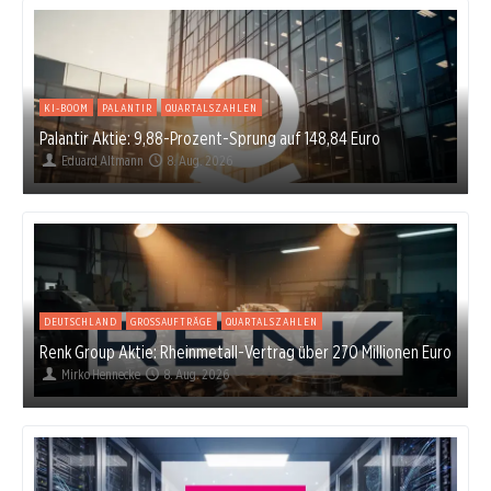
KI-BOOM
PALANTIR
QUARTALSZAHLEN
Palantir Aktie: 9,88-Prozent-Sprung auf 148,84 Euro
Eduard Altmann
8. Aug. 2026
DEUTSCHLAND
GROSSAUFTRÄGE
QUARTALSZAHLEN
Renk Group Aktie: Rheinmetall-Vertrag über 270 Millionen Euro
Mirko Hennecke
8. Aug. 2026