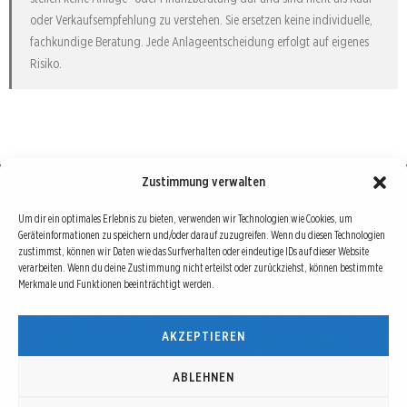
oder Verkaufsempfehlung zu verstehen. Sie ersetzen keine individuelle,
fachkundige Beratung. Jede Anlageentscheidung erfolgt auf eigenes
Risiko.
Zustimmung verwalten
Börse : lokal, international, global
Um dir ein optimales Erlebnis zu bieten, verwenden wir Technologien wie Cookies, um
Geräteinformationen zu speichern und/oder darauf zuzugreifen. Wenn du diesen Technologien
Erfolgreiche Börsengeschäfte bedingen vor allem drei Dinge: Verlässliche Informationen,
zustimmst, können wir Daten wie das Surfverhalten oder eindeutige IDs auf dieser Website
richtige Interpretationen und unabhängige Informationsquellen. Diese drei Bausteine sind
verarbeiten. Wenn du deine Zustimmung nicht erteilst oder zurückziehst, können bestimmte
Merkmale und Funktionen beeinträchtigt werden.
auch die redaktionelle Leitlinie von Börse Global.
Hinter Börse Global steht ein Team von erfahrenen Finanzjournalisten, die zum Teil schon
AKZEPTIEREN
seit Jahrzehnten Börse in all ihren Facetten leben und mit diesem Internetprojekt
interessierten Lesern und Investoren ein Angebot machen wollen, sich über spannende
Entwicklungen, Tendenzen, Chancen und Risiken von Börsen-Investments zu informieren.
ABLEHNEN