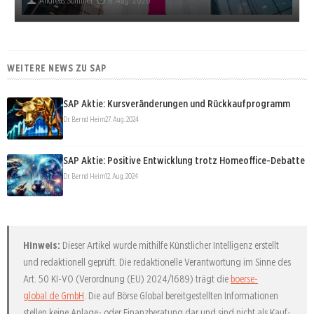
Andreas Sommer
8. Aug. 2026
WEITERE NEWS ZU SAP
SAP Aktie: Kursveränderungen und Rückkaufprogramm
Dr. Bernd Heim
27. Aug. 2024
SAP Aktie: Positive Entwicklung trotz Homeoffice-Debatte
Dr. Bernd Heim
12. Aug. 2024
Hinweis:
Dieser Artikel wurde mithilfe Künstlicher Intelligenz erstellt
und redaktionell geprüft. Die redaktionelle Verantwortung im Sinne des
Art. 50 KI-VO (Verordnung (EU) 2024/1689) trägt die
boerse-
global.de GmbH
. Die auf Börse Global bereitgestellten Informationen
stellen keine Anlage- oder Finanzberatung dar und sind nicht als Kauf-