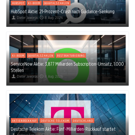
HUBSPOT
KI-BOOM
QUARTALSZAHLEN
HubSpot Aktie: 21-Prozent-Crash nach Guidance-Senkung
Dieter Jaworski
8. Aug. 2026
KI-BOOM
QUARTALSZAHLEN
RESTRUKTURIERUNG
ServiceNow Aktie: 3,877 Milliarden Subscription-Umsatz, 1.000
Stellen
Dieter Jaworski
8. Aug. 2026
AKTIENRÜCKKAUF
DEUTSCHE TELEKOM
DEUTSCHLAND
Deutsche Telekom Aktie: Fünf-Milliarden-Rückkauf startet