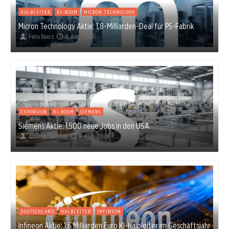
HALBLEITER
KI-BOOM
MICRON TECHNOLOGY
Micron Technology Aktie: 1,8-Milliarden-Deal für P5-Fabrik
Felix Baarz
8. Aug. 2026
EXPANSION
KI-BOOM
SIEMENS
Siemens Aktie: 1.500 neue Jobs in den USA
Andreas Sommer
8. Aug. 2026
DEUTSCHLAND
HALBLEITER
INFINEON
Infineon Aktie: 1,6 Milliarden Euro KI-Halbleiter im Geschäftsjahr