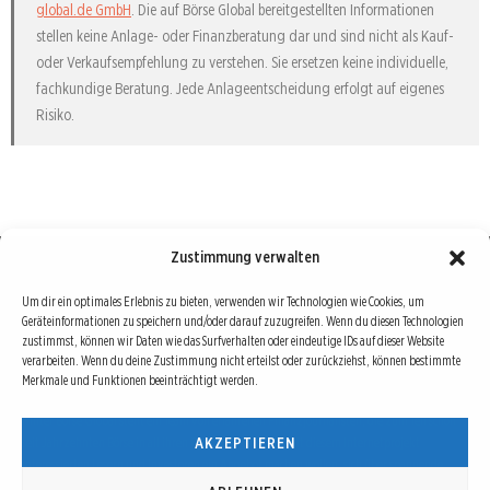
global.de GmbH
. Die auf Börse Global bereitgestellten Informationen
stellen keine Anlage- oder Finanzberatung dar und sind nicht als Kauf-
oder Verkaufsempfehlung zu verstehen. Sie ersetzen keine individuelle,
fachkundige Beratung. Jede Anlageentscheidung erfolgt auf eigenes
Risiko.
Zustimmung verwalten
Börse : lokal, international, global
Um dir ein optimales Erlebnis zu bieten, verwenden wir Technologien wie Cookies, um
Geräteinformationen zu speichern und/oder darauf zuzugreifen. Wenn du diesen Technologien
Erfolgreiche Börsengeschäfte bedingen vor allem drei Dinge: Verlässliche Informationen,
zustimmst, können wir Daten wie das Surfverhalten oder eindeutige IDs auf dieser Website
richtige Interpretationen und unabhängige Informationsquellen. Diese drei Bausteine sind
verarbeiten. Wenn du deine Zustimmung nicht erteilst oder zurückziehst, können bestimmte
Merkmale und Funktionen beeinträchtigt werden.
auch die redaktionelle Leitlinie von Börse Global.
Hinter Börse Global steht ein Team von erfahrenen Finanzjournalisten, die zum Teil schon
AKZEPTIEREN
seit Jahrzehnten Börse in all ihren Facetten leben und mit diesem Internetprojekt
interessierten Lesern und Investoren ein Angebot machen wollen, sich über spannende
Entwicklungen, Tendenzen, Chancen und Risiken von Börsen-Investments zu informieren.