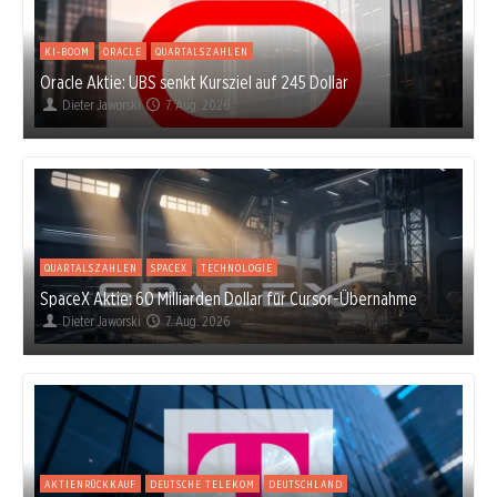
KI-BOOM
ORACLE
QUARTALSZAHLEN
Oracle Aktie: UBS senkt Kursziel auf 245 Dollar
Dieter Jaworski
7. Aug. 2026
QUARTALSZAHLEN
SPACEX
TECHNOLOGIE
SpaceX Aktie: 60 Milliarden Dollar für Cursor-Übernahme
Dieter Jaworski
7. Aug. 2026
AKTIENRÜCKKAUF
DEUTSCHE TELEKOM
DEUTSCHLAND