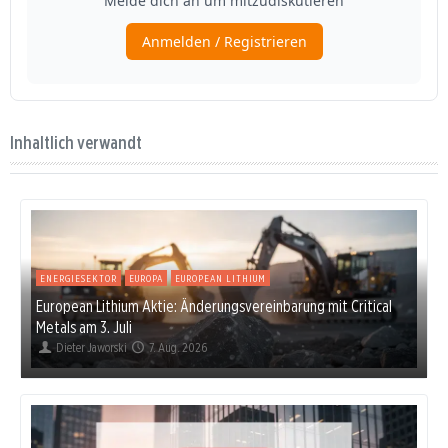
Inhaltlich verwandt
ENERGIESEKTOR
EUROPA
EUROPEAN LITHIUM
European Lithium Aktie: Änderungsvereinbarung mit Critical
Metals am 3. Juli
Dieter Jaworski
7. Aug. 2026