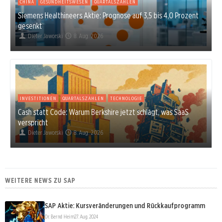
CHINA
GESUNDHEITSWESEN
QUARTALSZAHLEN
Siemens Healthineers Aktie: Prognose auf 3,5 bis 4,0 Prozent
gesenkt
Dieter Jaworski
8. Aug. 2026
INVESTITIONEN
QUARTALSZAHLEN
TECHNOLOGIE
Cash statt Code: Warum Berkshire jetzt schlägt, was SaaS
verspricht
Dieter Jaworski
8. Aug. 2026
WEITERE NEWS ZU SAP
SAP Aktie: Kursveränderungen und Rückkaufprogramm
Dr. Bernd Heim
27. Aug. 2024