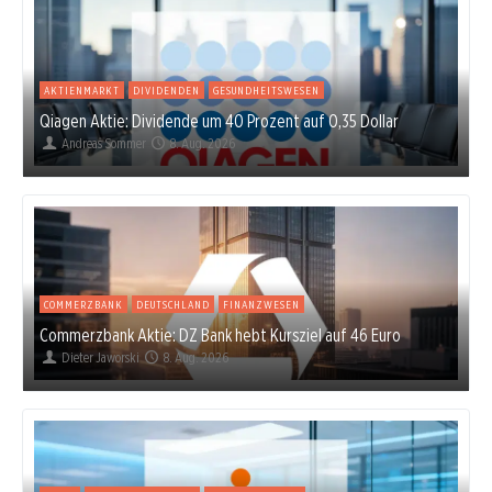
AKTIENMARKT
DIVIDENDEN
GESUNDHEITSWESEN
Qiagen Aktie: Dividende um 40 Prozent auf 0,35 Dollar
Andreas Sommer
8. Aug. 2026
COMMERZBANK
DEUTSCHLAND
FINANZWESEN
Commerzbank Aktie: DZ Bank hebt Kursziel auf 46 Euro
Dieter Jaworski
8. Aug. 2026