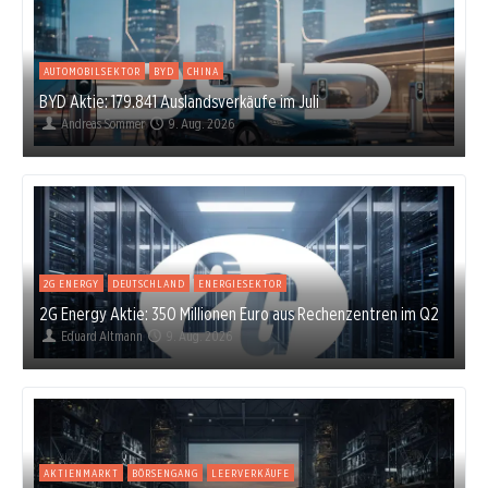
AUTOMOBILSEKTOR
BYD
CHINA
BYD Aktie: 179.841 Auslandsverkäufe im Juli
Andreas Sommer
9. Aug. 2026
2G ENERGY
DEUTSCHLAND
ENERGIESEKTOR
2G Energy Aktie: 350 Millionen Euro aus Rechenzentren im Q2
Eduard Altmann
9. Aug. 2026
AKTIENMARKT
BÖRSENGANG
LEERVERKÄUFE