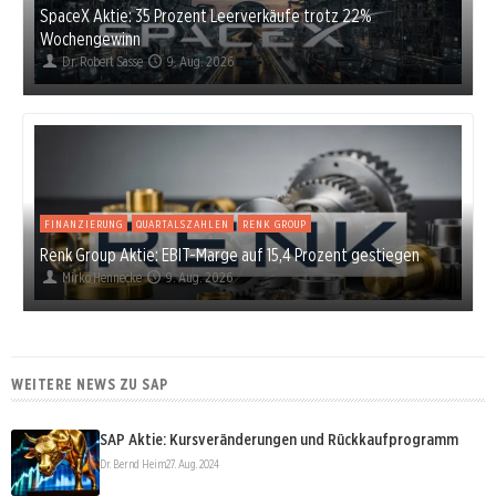
SpaceX Aktie: 35 Prozent Leerverkäufe trotz 22%
Wochengewinn
Dr. Robert Sasse
9. Aug. 2026
FINANZIERUNG
QUARTALSZAHLEN
RENK GROUP
Renk Group Aktie: EBIT-Marge auf 15,4 Prozent gestiegen
Mirko Hennecke
9. Aug. 2026
WEITERE NEWS ZU SAP
SAP Aktie: Kursveränderungen und Rückkaufprogramm
Dr. Bernd Heim
27. Aug. 2024