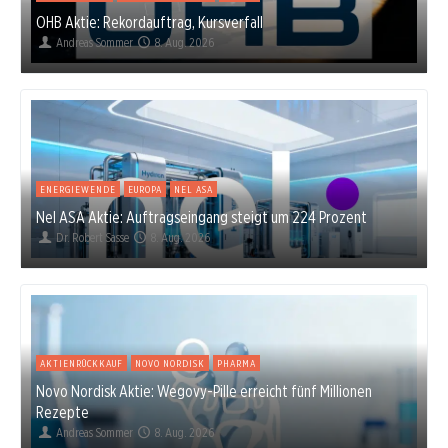
OHB Aktie: Rekordauftrag, Kursverfall
Andreas Sommer
8. Aug. 2026
ENERGIEWENDE
EUROPA
NEL ASA
Nel ASA Aktie: Auftragseingang steigt um 224 Prozent
Dr. Robert Sasse
8. Aug. 2026
AKTIENRÜCKKAUF
NOVO NORDISK
PHARMA
Novo Nordisk Aktie: Wegovy-Pille erreicht fünf Millionen
Rezepte
Andreas Sommer
8. Aug. 2026