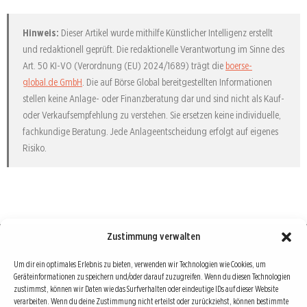
Hinweis:
Dieser Artikel wurde mithilfe Künstlicher Intelligenz erstellt
und redaktionell geprüft. Die redaktionelle Verantwortung im Sinne des
Art. 50 KI-VO (Verordnung (EU) 2024/1689) trägt die
boerse-
global.de GmbH
. Die auf Börse Global bereitgestellten Informationen
stellen keine Anlage- oder Finanzberatung dar und sind nicht als Kauf-
oder Verkaufsempfehlung zu verstehen. Sie ersetzen keine individuelle,
fachkundige Beratung. Jede Anlageentscheidung erfolgt auf eigenes
Risiko.
Zustimmung verwalten
Börse : lokal, international, global
Um dir ein optimales Erlebnis zu bieten, verwenden wir Technologien wie Cookies, um
Geräteinformationen zu speichern und/oder darauf zuzugreifen. Wenn du diesen Technologien
Erfolgreiche Börsengeschäfte bedingen vor allem drei Dinge: Verlässliche Informationen,
zustimmst, können wir Daten wie das Surfverhalten oder eindeutige IDs auf dieser Website
richtige Interpretationen und unabhängige Informationsquellen. Diese drei Bausteine sind
verarbeiten. Wenn du deine Zustimmung nicht erteilst oder zurückziehst, können bestimmte