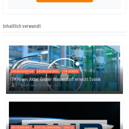
Inhaltlich verwandt
ENERGIESEKTOR
ENERGIEWENDE
ITM POWER
ITM Power Aktie: Grüner Wasserstoff erreicht Evonik
Dr. Robert Sasse
8. Aug. 2026
AKTIENMARKT
KAPITALERHÖHUNG
OHB SE