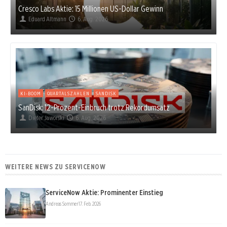
Cresco Labs Aktie: 15 Millionen US-Dollar Gewinn
Eduard Altmann
6. Aug. 2026
KI-BOOM
QUARTALSZAHLEN
SANDISK
SanDisk: 12-Prozent-Einbruch trotz Rekordumsatz
Dieter Jaworski
6. Aug. 2026
WEITERE NEWS ZU SERVICENOW
ServiceNow Aktie: Prominenter Einstieg
Andreas Sommer
17. Feb. 2026