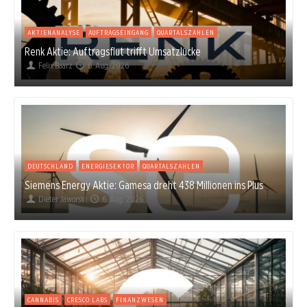
AKTIENANALYSE
AUFTRAGSEINGANG
QUARTALSZAHLEN
Renk Aktie: Auftragsflut trifft Umsatzlücke
Felix Baarz
6. Aug. 2026
DEUTSCHLAND
ENERGIESEKTOR
QUARTALSZAHLEN
Siemens Energy Aktie: Gamesa dreht 438 Millionen ins Plus
Dieter Jaworski
6. Aug. 2026
CANNABIS
CRESCO LABS
FINANZWESEN