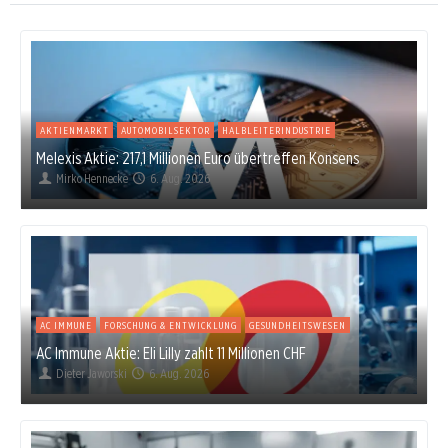
AKTIENMARKT
AUTOMOBILSEKTOR
HALBLEITERINDUSTRIE
Melexis Aktie: 217,1 Millionen Euro übertreffen Konsens
Mirko Hennecke
6. Aug. 2026
AC IMMUNE
FORSCHUNG & ENTWICKLUNG
GESUNDHEITSWESEN
AC Immune Aktie: Eli Lilly zahlt 11 Millionen CHF
Dieter Jaworski
6. Aug. 2026