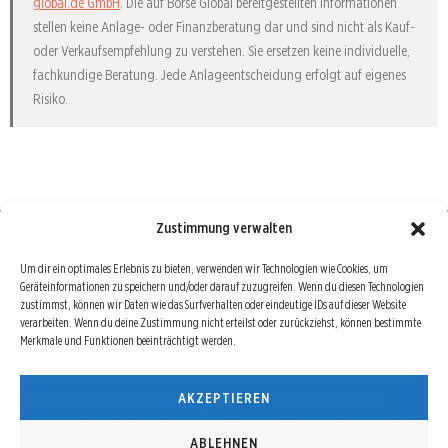
global.de GmbH
. Die auf Börse Global bereitgestellten Informationen
stellen keine Anlage- oder Finanzberatung dar und sind nicht als Kauf-
oder Verkaufsempfehlung zu verstehen. Sie ersetzen keine individuelle,
fachkundige Beratung. Jede Anlageentscheidung erfolgt auf eigenes
Risiko.
Zustimmung verwalten
Börse : lokal, international, global
Um dir ein optimales Erlebnis zu bieten, verwenden wir Technologien wie Cookies, um
Geräteinformationen zu speichern und/oder darauf zuzugreifen. Wenn du diesen Technologien
Erfolgreiche Börsengeschäfte bedingen vor allem drei Dinge: Verlässliche Informationen,
zustimmst, können wir Daten wie das Surfverhalten oder eindeutige IDs auf dieser Website
richtige Interpretationen und unabhängige Informationsquellen. Diese drei Bausteine sind
verarbeiten. Wenn du deine Zustimmung nicht erteilst oder zurückziehst, können bestimmte
Merkmale und Funktionen beeinträchtigt werden.
auch die redaktionelle Leitlinie von Börse Global.
Hinter Börse Global steht ein Team von erfahrenen Finanzjournalisten, die zum Teil schon
AKZEPTIEREN
seit Jahrzehnten Börse in all ihren Facetten leben und mit diesem Internetprojekt
interessierten Lesern und Investoren ein Angebot machen wollen, sich über spannende
Entwicklungen, Tendenzen, Chancen und Risiken von Börsen-Investments zu informieren.
ABLEHNEN