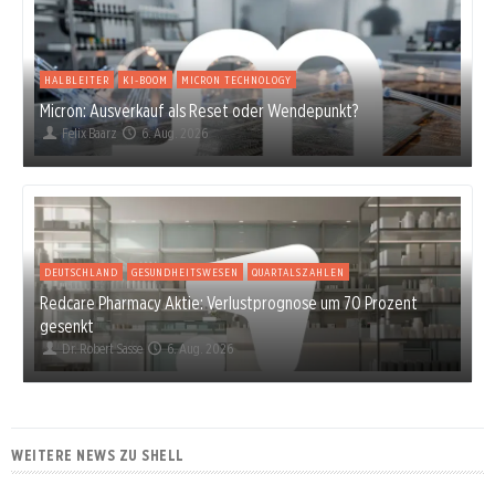
HALBLEITER
KI-BOOM
MICRON TECHNOLOGY
Micron: Ausverkauf als Reset oder Wendepunkt?
Felix Baarz
6. Aug. 2026
DEUTSCHLAND
GESUNDHEITSWESEN
QUARTALSZAHLEN
Redcare Pharmacy Aktie: Verlustprognose um 70 Prozent
gesenkt
Dr. Robert Sasse
6. Aug. 2026
WEITERE NEWS ZU SHELL