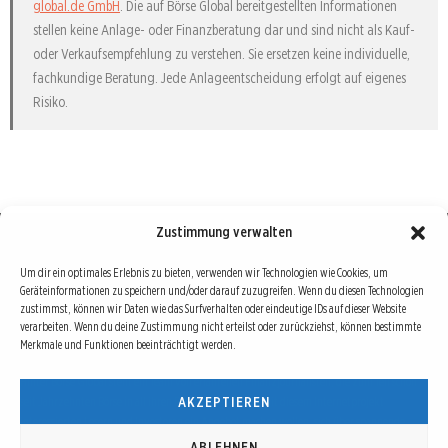
global.de GmbH
. Die auf Börse Global bereitgestellten Informationen
stellen keine Anlage- oder Finanzberatung dar und sind nicht als Kauf-
oder Verkaufsempfehlung zu verstehen. Sie ersetzen keine individuelle,
fachkundige Beratung. Jede Anlageentscheidung erfolgt auf eigenes
Risiko.
Zustimmung verwalten
Börse : lokal, international, global
Um dir ein optimales Erlebnis zu bieten, verwenden wir Technologien wie Cookies, um
Geräteinformationen zu speichern und/oder darauf zuzugreifen. Wenn du diesen Technologien
Erfolgreiche Börsengeschäfte bedingen vor allem drei Dinge: Verlässliche Informationen,
zustimmst, können wir Daten wie das Surfverhalten oder eindeutige IDs auf dieser Website
richtige Interpretationen und unabhängige Informationsquellen. Diese drei Bausteine sind
verarbeiten. Wenn du deine Zustimmung nicht erteilst oder zurückziehst, können bestimmte
Merkmale und Funktionen beeinträchtigt werden.
auch die redaktionelle Leitlinie von Börse Global.
Hinter Börse Global steht ein Team von erfahrenen Finanzjournalisten, die zum Teil schon
AKZEPTIEREN
seit Jahrzehnten Börse in all ihren Facetten leben und mit diesem Internetprojekt
interessierten Lesern und Investoren ein Angebot machen wollen, sich über spannende
Entwicklungen, Tendenzen, Chancen und Risiken von Börsen-Investments zu informieren.
ABLEHNEN