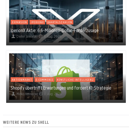
EXPANSION
IPERIONX
QUARTALSZAHLEN
IperionX Aktie: 6,6-Millionen-Dollar-Förderzusage
Dieter Jaworski
8. Aug. 2026
AKTIENMARKT
E-COMMERCE
KÜNSTLICHE INTELLIGENZ
Shopify übertrifft Erwartungen und forciert KI-Strategie
Mirko Hennecke
8. Aug. 2026
WEITERE NEWS ZU SHELL