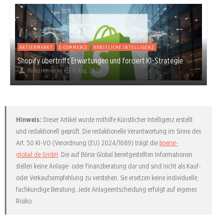
AKTIENMARKT
E-COMMERCE
KÜNSTLICHE INTELLIGENZ
Shopify übertrifft Erwartungen und forciert KI-Strategie
Mirko Hennecke
8. Aug. 2026
Hinweis:
Dieser Artikel wurde mithilfe Künstlicher Intelligenz erstellt
und redaktionell geprüft. Die redaktionelle Verantwortung im Sinne des
Art. 50 KI-VO (Verordnung (EU) 2024/1689) trägt die
boerse-
global.de GmbH
. Die auf Börse Global bereitgestellten Informationen
stellen keine Anlage- oder Finanzberatung dar und sind nicht als Kauf-
oder Verkaufsempfehlung zu verstehen. Sie ersetzen keine individuelle,
fachkundige Beratung. Jede Anlageentscheidung erfolgt auf eigenes
Risiko.