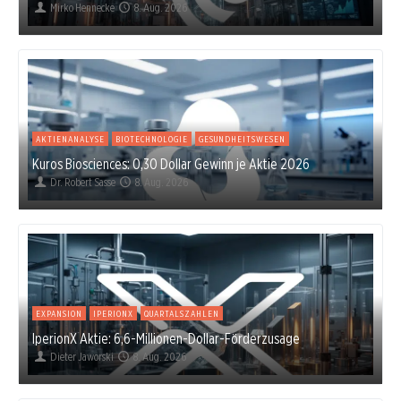
Mirko Hennecke
8. Aug. 2026
AKTIENANALYSE
BIOTECHNOLOGIE
GESUNDHEITSWESEN
Kuros Biosciences: 0,30 Dollar Gewinn je Aktie 2026
Dr. Robert Sasse
8. Aug. 2026
EXPANSION
IPERIONX
QUARTALSZAHLEN
IperionX Aktie: 6,6-Millionen-Dollar-Förderzusage
Dieter Jaworski
8. Aug. 2026