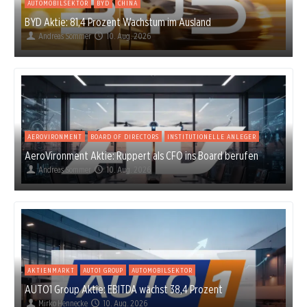
AUTOMOBILSEKTOR
BYD
CHINA
BYD Aktie: 81,4 Prozent Wachstum im Ausland
Andreas Sommer
10. Aug. 2026
AEROVIRONMENT
BOARD OF DIRECTORS
INSTITUTIONELLE ANLEGER
AeroVironment Aktie: Ruppert als CFO ins Board berufen
Andreas Sommer
10. Aug. 2026
AKTIENMARKT
AUTO1 GROUP
AUTOMOBILSEKTOR
AUTO1 Group Aktie: EBITDA wächst 38,4 Prozent
Mirko Hennecke
10. Aug. 2026