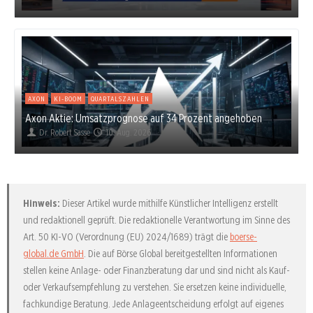
AXON
KI-BOOM
QUARTALSZAHLEN
Axon Aktie: Umsatzprognose auf 34 Prozent angehoben
Dr. Robert Sasse
10. Aug. 2026
Hinweis:
Dieser Artikel wurde mithilfe Künstlicher Intelligenz erstellt
und redaktionell geprüft. Die redaktionelle Verantwortung im Sinne des
Art. 50 KI-VO (Verordnung (EU) 2024/1689) trägt die
boerse-
global.de GmbH
. Die auf Börse Global bereitgestellten Informationen
stellen keine Anlage- oder Finanzberatung dar und sind nicht als Kauf-
oder Verkaufsempfehlung zu verstehen. Sie ersetzen keine individuelle,
fachkundige Beratung. Jede Anlageentscheidung erfolgt auf eigenes