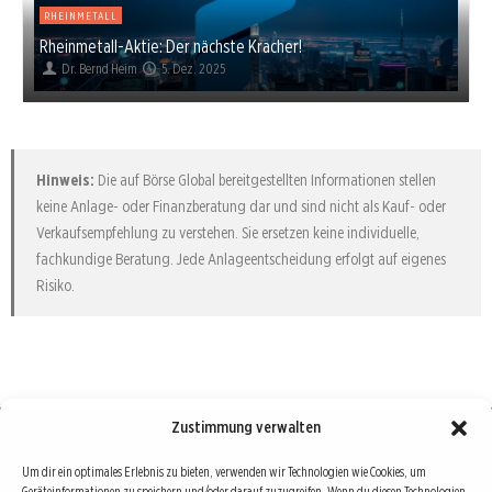
RHEINMETALL
Rheinmetall-Aktie: Der nächste Kracher!
Dr. Bernd Heim
5. Dez. 2025
Hinweis:
Die auf Börse Global bereitgestellten Informationen stellen
keine Anlage- oder Finanzberatung dar und sind nicht als Kauf- oder
Verkaufsempfehlung zu verstehen. Sie ersetzen keine individuelle,
fachkundige Beratung. Jede Anlageentscheidung erfolgt auf eigenes
Risiko.
Zustimmung verwalten
Börse : lokal, international, global
Um dir ein optimales Erlebnis zu bieten, verwenden wir Technologien wie Cookies, um
Geräteinformationen zu speichern und/oder darauf zuzugreifen. Wenn du diesen Technologien