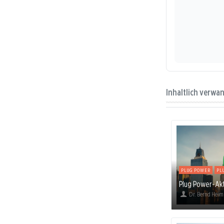
Inhaltlich verwa
PLUG POWER
PL
Plug Power-Akt
Dr. Bernd Heim