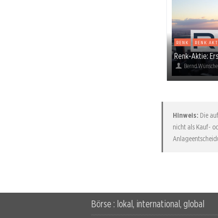
RENK
RENK AKT
Renk-Aktie: Ers
Bernd Wünsch
Hinweis:
Die auf
nicht als Kauf- o
Anlageentscheidu
Börse : lokal, international, global