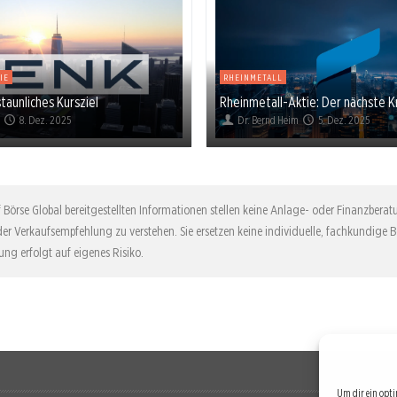
IE
RHEINMETALL
taunliches Kursziel
Rheinmetall-Aktie: Der nächste K
e
8. Dez. 2025
Dr. Bernd Heim
5. Dez. 2025
 Börse Global bereitgestellten Informationen stellen keine Anlage- oder Finanzbera
der Verkaufsempfehlung zu verstehen. Sie ersetzen keine individuelle, fachkundige 
ng erfolgt auf eigenes Risiko.
Um dir ein opti