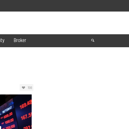
ty
Broker
198