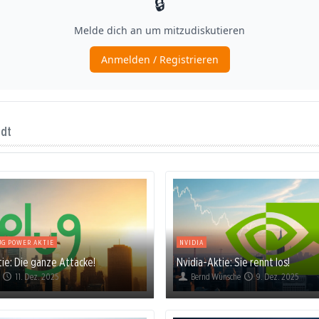
ndt
UG POWER AKTIE
NVIDIA
ie: Die ganze Attacke!
Nvidia-Aktie: Sie rennt los!
11. Dez. 2025
Bernd Wünsche
9. Dez. 2025