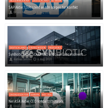
AKTIENRÜCKKAUF
DEUTSCHLAND
KI-BOOM
SAP Aktie: 1,3 Prozent an n8n sorgen für Konflikt
Eduard Altmann
6. Aug. 2026
DEUTSCHLAND
FINANZWESEN
INSOLVENZ
SynBiotic Aktie: SOLIDMIND und Lean Labs insolvent
Andreas Sommer
6. Aug. 2026
ENERGIESEKTOR
EUROPA
NEL ASA
Nel ASA Aktie: CEO Volldal tritt zurück
Eduard Altmann
6. Aug. 2026