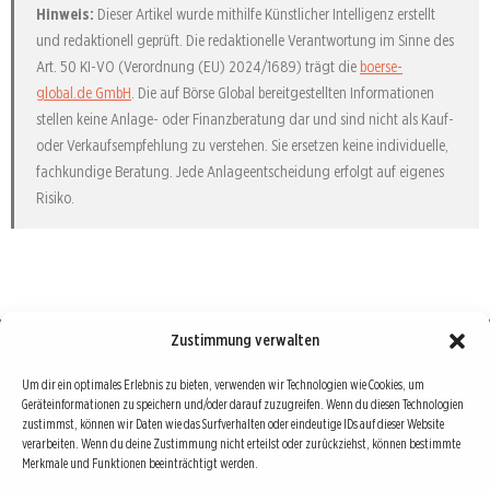
Hinweis:
Dieser Artikel wurde mithilfe Künstlicher Intelligenz erstellt
und redaktionell geprüft. Die redaktionelle Verantwortung im Sinne des
Art. 50 KI-VO (Verordnung (EU) 2024/1689) trägt die
boerse-
global.de GmbH
. Die auf Börse Global bereitgestellten Informationen
stellen keine Anlage- oder Finanzberatung dar und sind nicht als Kauf-
oder Verkaufsempfehlung zu verstehen. Sie ersetzen keine individuelle,
fachkundige Beratung. Jede Anlageentscheidung erfolgt auf eigenes
Risiko.
Zustimmung verwalten
Börse : lokal, international, global
Um dir ein optimales Erlebnis zu bieten, verwenden wir Technologien wie Cookies, um
Geräteinformationen zu speichern und/oder darauf zuzugreifen. Wenn du diesen Technologien
Erfolgreiche Börsengeschäfte bedingen vor allem drei Dinge: Verlässliche Informationen,
zustimmst, können wir Daten wie das Surfverhalten oder eindeutige IDs auf dieser Website
richtige Interpretationen und unabhängige Informationsquellen. Diese drei Bausteine sind
verarbeiten. Wenn du deine Zustimmung nicht erteilst oder zurückziehst, können bestimmte
Merkmale und Funktionen beeinträchtigt werden.
auch die redaktionelle Leitlinie von Börse Global.