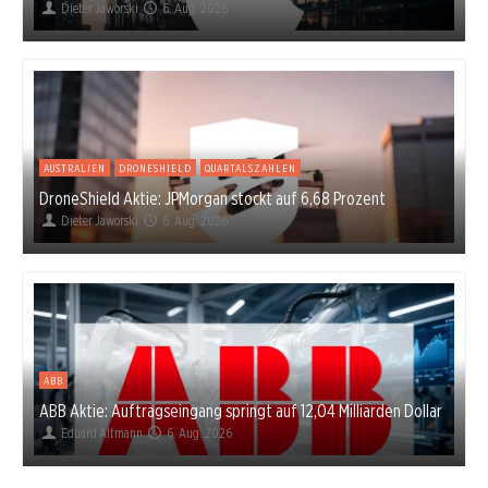
Dieter Jaworski
6. Aug. 2026
AUSTRALIEN
DRONESHIELD
QUARTALSZAHLEN
DroneShield Aktie: JPMorgan stockt auf 6,68 Prozent
Dieter Jaworski
6. Aug. 2026
ABB
ABB Aktie: Auftragseingang springt auf 12,04 Milliarden Dollar
Eduard Altmann
6. Aug. 2026