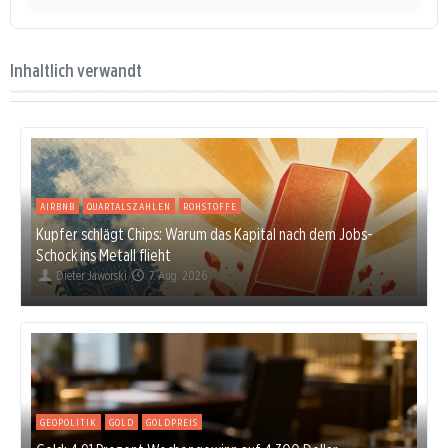
Inhaltlich verwandt
AIRBNB
QUARTALSZAHLEN
ROHSTOFFE
Kupfer schlägt Chips: Warum das Kapital nach dem Jobs-
Schock ins Metall flieht
Dieter Jaworski
7. Aug. 2026
GEOPOLITIK
GOLD
GOLDPREIS