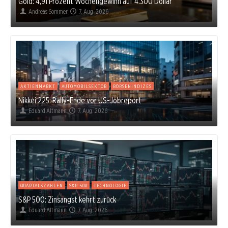
Gold: 4,91 Prozent Wochengewinn auf 4.300 Dollar
Andreas Sommer
7. Aug. 2026
AKTIENMARKT
AUTOMOBILSEKTOR
BÖRSENINDIZES
Nikkei 225: Rally-Ende vor US-Jobreport
Eduard Altmann
7. Aug. 2026
QUARTALSZAHLEN
S&P 500
TECHNOLOGIE
S&P 500: Zinsangst kehrt zurück
Eduard Altmann
7. Aug. 2026