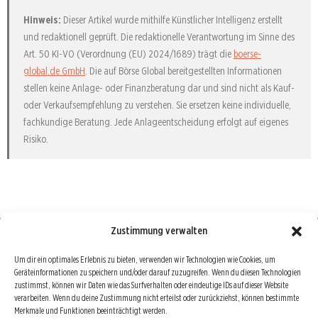
Hinweis:
Dieser Artikel wurde mithilfe Künstlicher Intelligenz erstellt
und redaktionell geprüft. Die redaktionelle Verantwortung im Sinne des
Art. 50 KI-VO (Verordnung (EU) 2024/1689) trägt die
boerse-
global.de GmbH
. Die auf Börse Global bereitgestellten Informationen
stellen keine Anlage- oder Finanzberatung dar und sind nicht als Kauf-
oder Verkaufsempfehlung zu verstehen. Sie ersetzen keine individuelle,
fachkundige Beratung. Jede Anlageentscheidung erfolgt auf eigenes
Risiko.
Zustimmung verwalten
Börse : lokal, international, global
Um dir ein optimales Erlebnis zu bieten, verwenden wir Technologien wie Cookies, um
Geräteinformationen zu speichern und/oder darauf zuzugreifen. Wenn du diesen Technologien
Erfolgreiche Börsengeschäfte bedingen vor allem drei Dinge: Verlässliche Informationen,
zustimmst, können wir Daten wie das Surfverhalten oder eindeutige IDs auf dieser Website
richtige Interpretationen und unabhängige Informationsquellen. Diese drei Bausteine sind
verarbeiten. Wenn du deine Zustimmung nicht erteilst oder zurückziehst, können bestimmte
Merkmale und Funktionen beeinträchtigt werden.
auch die redaktionelle Leitlinie von Börse Global.