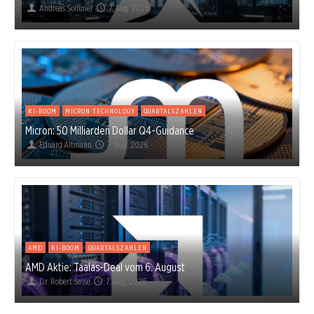
Andreas Sommer
7. Aug. 2026
KI-BOOM
MICRON TECHNOLOGY
QUARTALSZAHLEN
Micron: 50 Milliarden Dollar Q4-Guidance
Eduard Altmann
7. Aug. 2026
AMD
KI-BOOM
QUARTALSZAHLEN
AMD Aktie: Taalas-Deal vom 6. August
Dr. Robert Sasse
7. Aug. 2026