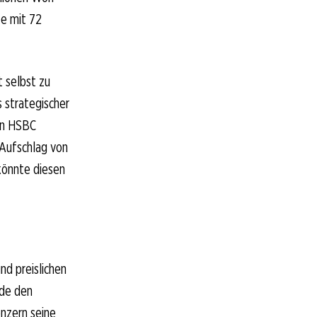
te mit 72
 selbst zu
 strategischer
von HSBC
 Aufschlag von
könnte diesen
nd preislichen
rde den
nzern seine