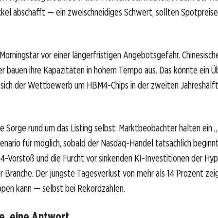
kel abschafft — ein zweischneidiges Schwert, sollten Spotpreise 
orningstar vor einer längerfristigen Angebotsgefahr. Chinesisch
ler bauen ihre Kapazitäten in hohem Tempo aus. Das könnte ein 
d sich der Wettbewerb um HBM4-Chips in der zweiten Jahreshälf
 Sorge rund um das Listing selbst: Marktbeobachter halten ein 
zenario für möglich, sobald der Nasdaq-Handel tatsächlich begin
-Vorstoß und die Furcht vor sinkenden KI-Investitionen der Hyp
er Branche. Der jüngste Tagesverlust von mehr als 14 Prozent zeig
ppen kann — selbst bei Rekordzahlen.
e, eine Antwort