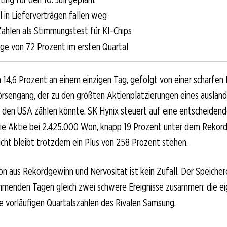
l in Lieferverträgen fallen weg
hlen als Stimmungstest für KI-Chips
e von 72 Prozent im ersten Quartal
n 14,6 Prozent an einem einzigen Tag, gefolgt von einer scharfen
örsengang, der zu den größten Aktienplatzierungen eines ausländ
 den USA zählen könnte. SK Hynix steuert auf eine entscheiden
 die Aktie bei 2.425.000 Won, knapp 19 Prozent unter dem Rekor
sicht bleibt trotzdem ein Plus von 258 Prozent stehen.
n aus Rekordgewinn und Nervosität ist kein Zufall. Der Speiche
ommenden Tagen gleich zwei schwere Ereignisse zusammen: die e
e vorläufigen Quartalszahlen des Rivalen Samsung.