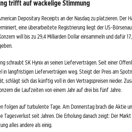
ng trifft auf wackelige Stimmung
American Depositary Receipts an der Nasdaq zu platzieren. Der Ha
terminiert, eine überarbeitete Registrierung liegt der US-Börsena
Konzern will bis zu 29,4 Milliarden Dollar einsammeln und dafür 17
geben.
ing schraubt SK Hynix an seinen Lieferverträgen. Seit einer Offen
el in langfristigen Lieferverträgen weg. Steigt der Preis am Spot
, schlägt sich das künftig voll in den Vertragspreisen nieder. Zus
onzern die Laufzeiten von einem Jahr auf drei bis fünf Jahre.
n folgen auf turbulente Tage. Am Donnerstag brach die Aktie u
e Tagesverlust seit Jahren. Die Erholung danach zeigt: Der Markt i
tung alles andere als einig.