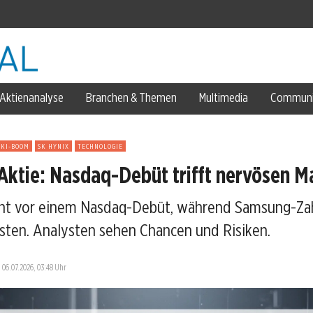
Aktienanalyse
Branchen & Themen
Multimedia
Communi
US-Armee
KI-BOOM
SK HYNIX
TECHNOLOGIE
Aktie: Nasdaq-Debüt trifft nervösen M
ht vor einem Nasdaq-Debüt, während Samsung-Zah
sten. Analysten sehen Chancen und Risiken.
-Skepsis
artal
—
06.07.2026, 03:48 Uhr