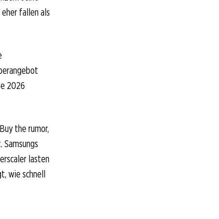
eher fallen als
e
Überangebot
te 2026
„Buy the rumor,
nt. Samsungs
erscaler lasten
t, wie schnell