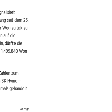
nalisiert
ang seit dem 25.
er Weg zurück zu
n auf die
n, dürfte die
i 1.499.840 Won
 Zahlen zum
n SK Hynix —
tmals gehandelt
Anzeige