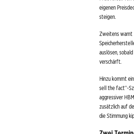
eigenen Preisdec
steigen.
Zweitens warnt M
Speicherherstel
auslösen, sobal
verschärft.
Hinzu kommt eine
sell the fact“-S
aggressiver HBM4
zusätzlich auf d
die Stimmung ki
Zwei Termin