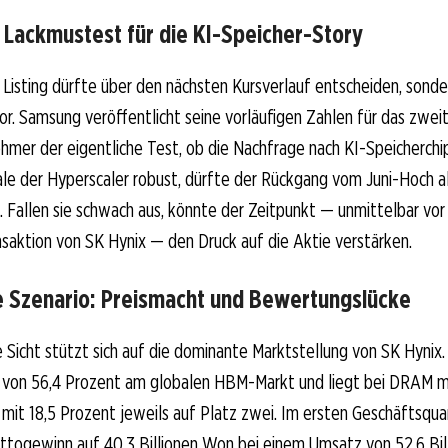
 Lackmustest für die KI-Speicher-Story
 Listing dürfte über den nächsten Kursverlauf entscheiden, sond
vor. Samsung veröffentlicht seine vorläufigen Zahlen für das zwei
ehmer der eigentliche Test, ob die Nachfrage nach KI-Speicherchips
ale der Hyperscaler robust, dürfte der Rückgang vom Juni-Hoch a
. Fallen sie schwach aus, könnte der Zeitpunkt — unmittelbar vor
saktion von SK Hynix — den Druck auf die Aktie verstärken.
he Szenario: Preismacht und Bewertungslücke
e Sicht stützt sich auf die dominante Marktstellung von SK Hynix
l von 56,4 Prozent am globalen HBM-Markt und liegt bei DRAM m
it 18,5 Prozent jeweils auf Platz zwei. Im ersten Geschäftsqua
ettogewinn auf 40,3 Billionen Won bei einem Umsatz von 52,6 Bi