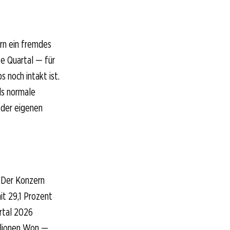
ern ein fremdes
te Quartal — für
 noch intakt ist.
ls normale
 der eigenen
. Der Konzern
it 29,1 Prozent
rtal 2026
llionen Won —