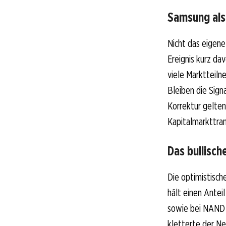
Samsung als
Nicht das eigene
Ereignis kurz da
viele Marktteiln
Bleiben die Sign
Korrektur gelten
Kapitalmarkttran
Das bullisc
Die optimistisch
hält einen Antei
sowie bei NAND m
kletterte der N