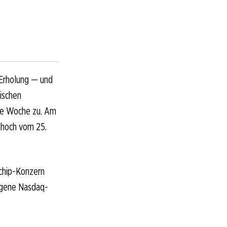
 Erholung — und
ischen
de Woche zu. Am
dhoch vom 25.
rchip-Konzern
igene Nasdaq-