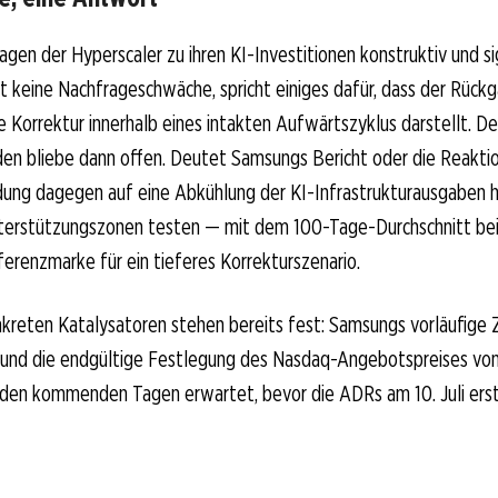
agen der Hyperscaler zu ihren KI-Investitionen konstruktiv und sig
 keine Nachfrageschwäche, spricht einiges dafür, dass der Rückg
e Korrektur innerhalb eines intakten Aufwärtszyklus darstellt. D
en bliebe dann offen. Deutet Samsungs Bericht oder die Reaktio
ung dagegen auf eine Abkühlung der KI-Infrastrukturausgaben hi
nterstützungszonen testen — mit dem 100-Tage-Durchschnitt be
ferenzmarke für ein tieferes Korrekturszenario.
kreten Katalysatoren stehen bereits fest: Samsungs vorläufige
 und die endgültige Festlegung des Nasdaq-Angebotspreises vo
 den kommenden Tagen erwartet, bevor die ADRs am 10. Juli ers