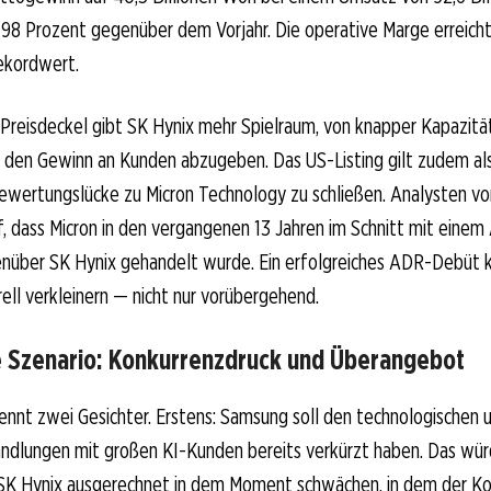
198 Prozent gegenüber dem Vorjahr. Die operative Marge erreich
ekordwert.
Preisdeckel gibt SK Hynix mehr Spielraum, von knapper Kapazität
tt den Gewinn an Kunden abzugeben. Das US-Listing gilt zudem als
Bewertungslücke zu Micron Technology zu schließen. Analysten 
, dass Micron in den vergangenen 13 Jahren im Schnitt mit einem
nüber SK Hynix gehandelt wurde. Ein erfolgreiches ADR-Debüt 
ell verkleinern — nicht nur vorübergehend.
e Szenario: Konkurrenzdruck und Überangebot
kennt zwei Gesichter. Erstens: Samsung soll den technologischen u
andlungen mit großen KI-Kunden bereits verkürzt haben. Das wü
n SK Hynix ausgerechnet in dem Moment schwächen, in dem der Ko