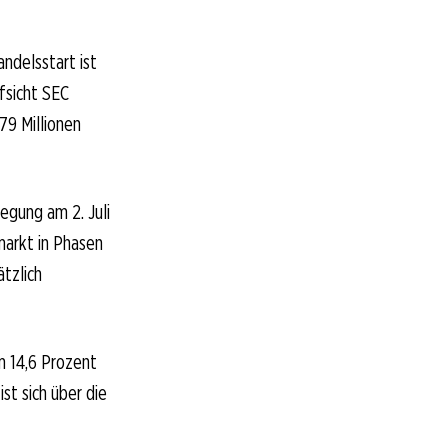
ndelsstart ist
ufsicht SEC
,79 Millionen
legung am 2. Juli
markt in Phasen
ätzlich
m 14,6 Prozent
st sich über die