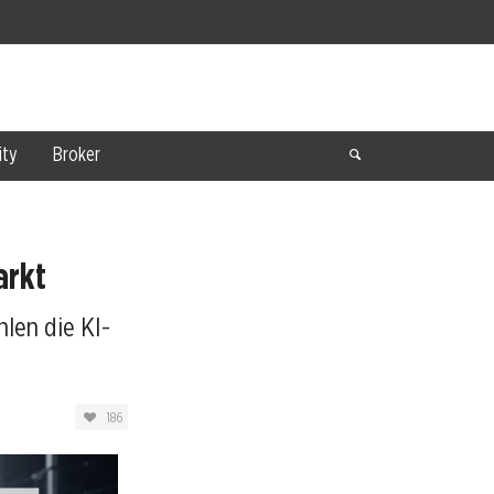
ty
Broker
arkt
len die KI-
186