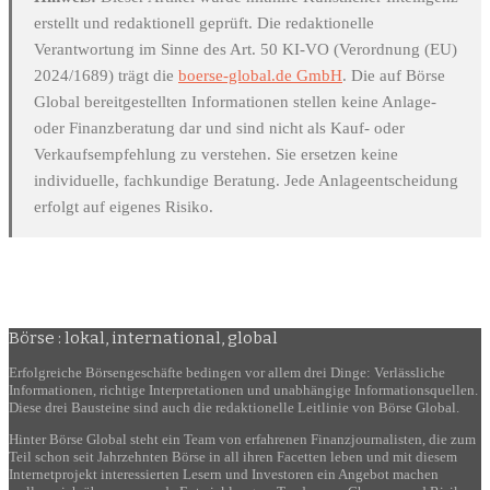
erstellt und redaktionell geprüft. Die redaktionelle
Verantwortung im Sinne des Art. 50 KI-VO (Verordnung (EU)
2024/1689) trägt die
boerse-global.de GmbH
. Die auf Börse
Global bereitgestellten Informationen stellen keine Anlage-
oder Finanzberatung dar und sind nicht als Kauf- oder
Verkaufsempfehlung zu verstehen. Sie ersetzen keine
individuelle, fachkundige Beratung. Jede Anlageentscheidung
erfolgt auf eigenes Risiko.
Börse : lokal, international, global
Erfolgreiche Börsengeschäfte bedingen vor allem drei Dinge: Verlässliche
Informationen, richtige Interpretationen und unabhängige Informationsquellen.
Diese drei Bausteine sind auch die redaktionelle Leitlinie von Börse Global.
Hinter Börse Global steht ein Team von erfahrenen Finanzjournalisten, die zum
Teil schon seit Jahrzehnten Börse in all ihren Facetten leben und mit diesem
Internetprojekt interessierten Lesern und Investoren ein Angebot machen