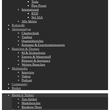
Tesla
Plug Power
International
BYD
Nel ASA
Alle Aktien
Rohstoffe
Aktienanalyse
Charttechnik
Trading
Quartalsberichte
Kolumne & Expertenmeinungen
Branchen & Themen
KI & Technologie
Energie & Wasserstoff
Rüstung & Aerospace
Weitere Branchen
Multimedia
Interview
Videos
Podcast
Community
Broker
News & Ticker
Top-Artikel
Marktberichte
Breaking News