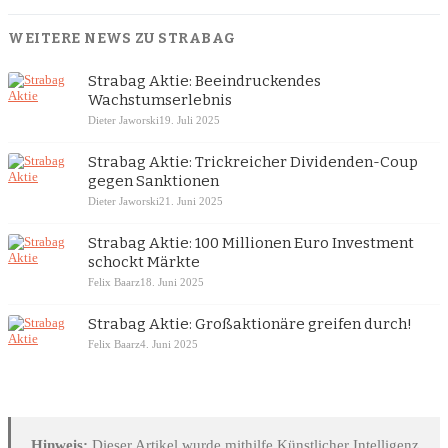
WEITERE NEWS ZU STRABAG
Strabag Aktie: Beeindruckendes
Wachstumserlebnis
Dieter Jaworski
19. Juli 2025
Strabag Aktie: Trickreicher Dividenden-Coup
gegen Sanktionen
Dieter Jaworski
21. Juni 2025
Strabag Aktie: 100 Millionen Euro Investment
schockt Märkte
Felix Baarz
18. Juni 2025
Strabag Aktie: Großaktionäre greifen durch!
Felix Baarz
4. Juni 2025
Hinweis:
Dieser Artikel wurde mithilfe Künstlicher Intelligenz