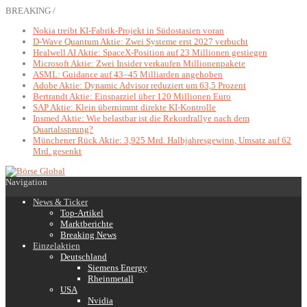
BREAKING /
Nokia treibt KI-Fabrik-Projekt in Südostasien voran
D-Wave Quantum Aktie: Zwei Systeme erst 2027 verbucht
Healwell AI Aktie: SpaceX-Position auf 23 Millionen gestiegen
Microsoft Aktie: Zwei Insider verkaufen Millionenpakete
ASML: Guidance auf 43–45 Milliarden angehoben
Adobe Aktie: Dynamic Advisor reduziert um 63,5 Prozent
Bertrandt Aktie: Einsparziel über 120 Millionen Euro
SAP Aktie: Klein übernimmt direkte KI-Kontrolle
Insmed Aktie: Wie belastbar ist die Rekordrallye nach dem
Quartalssprung?
Münchener Rück Aktie: 3,925 Mrd. Halbjahresgewinn, Umsatz auf 62
Mrd. gesenkt
Navigation
News & Ticker
Top-Artikel
Marktberichte
Breaking News
Einzelaktien
Deutschland
Siemens Energy
Rheinmetall
USA
Nvidia