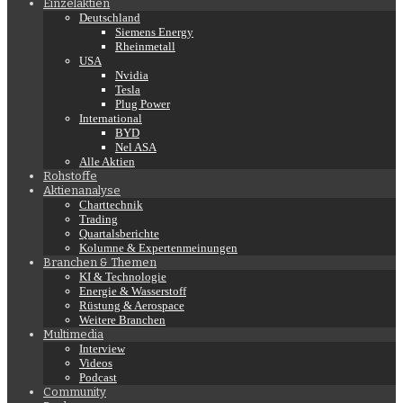
Einzelaktien
Deutschland
Siemens Energy
Rheinmetall
USA
Nvidia
Tesla
Plug Power
International
BYD
Nel ASA
Alle Aktien
Rohstoffe
Aktienanalyse
Charttechnik
Trading
Quartalsberichte
Kolumne & Expertenmeinungen
Branchen & Themen
KI & Technologie
Energie & Wasserstoff
Rüstung & Aerospace
Weitere Branchen
Multimedia
Interview
Videos
Podcast
Community