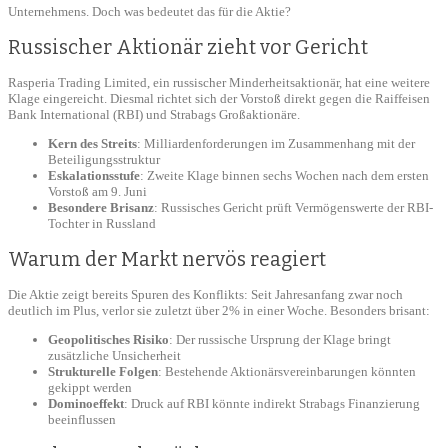
Unternehmens. Doch was bedeutet das für die Aktie?
Russischer Aktionär zieht vor Gericht
Rasperia Trading Limited, ein russischer Minderheitsaktionär, hat eine weitere
Klage eingereicht. Diesmal richtet sich der Vorstoß direkt gegen die Raiffeisen
Bank International (RBI) und Strabags Großaktionäre.
Kern des Streits
: Milliardenforderungen im Zusammenhang mit der
Beteiligungsstruktur
Eskalationsstufe
: Zweite Klage binnen sechs Wochen nach dem ersten
Vorstoß am 9. Juni
Besondere Brisanz
: Russisches Gericht prüft Vermögenswerte der RBI-
Tochter in Russland
Warum der Markt nervös reagiert
Die Aktie zeigt bereits Spuren des Konflikts: Seit Jahresanfang zwar noch
deutlich im Plus, verlor sie zuletzt über 2% in einer Woche. Besonders brisant:
Geopolitisches Risiko
: Der russische Ursprung der Klage bringt
zusätzliche Unsicherheit
Strukturelle Folgen
: Bestehende Aktionärsvereinbarungen könnten
gekippt werden
Dominoeffekt
: Druck auf RBI könnte indirekt Strabags Finanzierung
beeinflussen