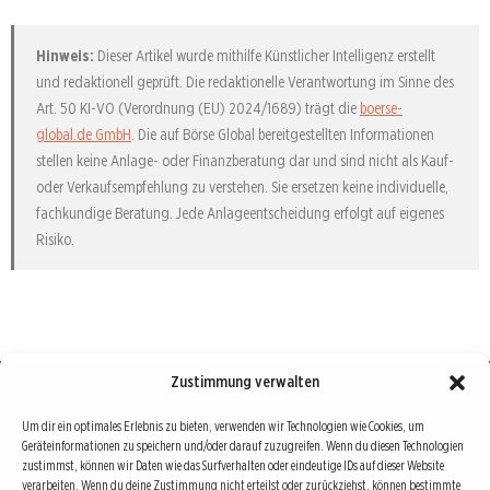
Hinweis:
Dieser Artikel wurde mithilfe Künstlicher Intelligenz erstellt
und redaktionell geprüft. Die redaktionelle Verantwortung im Sinne des
Art. 50 KI-VO (Verordnung (EU) 2024/1689) trägt die
boerse-
global.de GmbH
. Die auf Börse Global bereitgestellten Informationen
stellen keine Anlage- oder Finanzberatung dar und sind nicht als Kauf-
oder Verkaufsempfehlung zu verstehen. Sie ersetzen keine individuelle,
fachkundige Beratung. Jede Anlageentscheidung erfolgt auf eigenes
Risiko.
Zustimmung verwalten
Börse : lokal, international, global
Um dir ein optimales Erlebnis zu bieten, verwenden wir Technologien wie Cookies, um
Geräteinformationen zu speichern und/oder darauf zuzugreifen. Wenn du diesen Technologien
Erfolgreiche Börsengeschäfte bedingen vor allem drei Dinge: Verlässliche Informationen,
zustimmst, können wir Daten wie das Surfverhalten oder eindeutige IDs auf dieser Website
richtige Interpretationen und unabhängige Informationsquellen. Diese drei Bausteine sind
verarbeiten. Wenn du deine Zustimmung nicht erteilst oder zurückziehst, können bestimmte