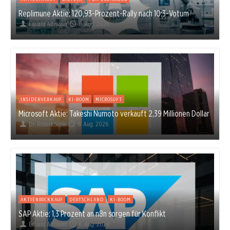
Replimune Aktie: 120,93-Prozent-Rally nach 10:3-Votum
Eduard Altmann
6. Aug. 2026
INSIDERVERKAUF
KI-BOOM
MICROSOFT
Microsoft Aktie: Takeshi Numoto verkauft 2,39 Millionen Dollar
Dr. Robert Sasse
6. Aug. 2026
AKTIENRÜCKKAUF
DEUTSCHLAND
KI-BOOM
SAP Aktie: 1,3 Prozent an n8n sorgen für Konflikt
Eduard Altmann
6. Aug. 2026