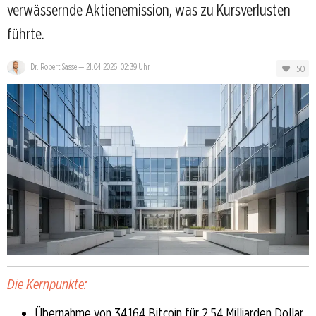
verwässernde Aktienemission, was zu Kursverlusten
führte.
Dr. Robert Sasse
—
21.04.2026, 02:39 Uhr
50
Die Kernpunkte:
Übernahme von 34.164 Bitcoin für 2,54 Milliarden Dollar