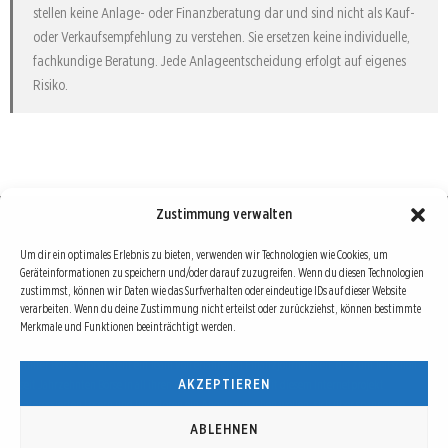
stellen keine Anlage- oder Finanzberatung dar und sind nicht als Kauf-
oder Verkaufsempfehlung zu verstehen. Sie ersetzen keine individuelle,
fachkundige Beratung. Jede Anlageentscheidung erfolgt auf eigenes
Risiko.
Zustimmung verwalten
Börse : lokal, international, global
Um dir ein optimales Erlebnis zu bieten, verwenden wir Technologien wie Cookies, um
Geräteinformationen zu speichern und/oder darauf zuzugreifen. Wenn du diesen Technologien
Erfolgreiche Börsengeschäfte bedingen vor allem drei Dinge: Verlässliche Informationen,
zustimmst, können wir Daten wie das Surfverhalten oder eindeutige IDs auf dieser Website
richtige Interpretationen und unabhängige Informationsquellen. Diese drei Bausteine sind
verarbeiten. Wenn du deine Zustimmung nicht erteilst oder zurückziehst, können bestimmte
Merkmale und Funktionen beeinträchtigt werden.
auch die redaktionelle Leitlinie von Börse Global.
Hinter Börse Global steht ein Team von erfahrenen Finanzjournalisten, die zum Teil schon
AKZEPTIEREN
seit Jahrzehnten Börse in all ihren Facetten leben und mit diesem Internetprojekt
interessierten Lesern und Investoren ein Angebot machen wollen, sich über spannende
Entwicklungen, Tendenzen, Chancen und Risiken von Börsen-Investments zu informieren.
ABLEHNEN