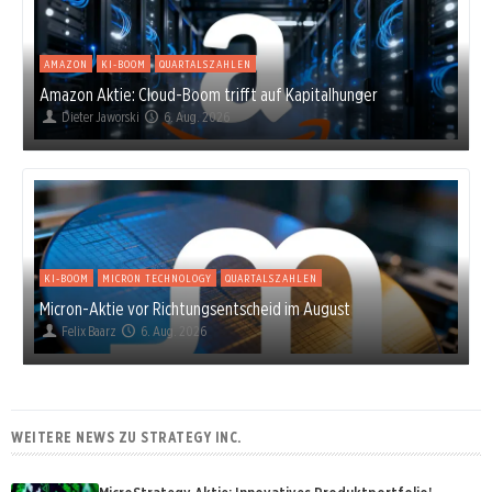
AMAZON
KI-BOOM
QUARTALSZAHLEN
Amazon Aktie: Cloud-Boom trifft auf Kapitalhunger
Dieter Jaworski
6. Aug. 2026
KI-BOOM
MICRON TECHNOLOGY
QUARTALSZAHLEN
Micron-Aktie vor Richtungsentscheid im August
Felix Baarz
6. Aug. 2026
WEITERE NEWS ZU STRATEGY INC.