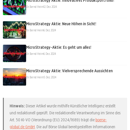
MicroStrategy Aktie: Innovatives Produktportfolio!
Dr. Bernd Heim
12. Dez. 2024
MicroStrategy Aktie: Neue Höhen in Sicht!
Dr. Bernd Heim
6. Dez. 2024
MicroStrategy-Aktie: Es geht um alles!
Dr. Bernd Heim
6. Dez. 2024
MicroStrategy Aktie: Vielversprechende Aussichten
Dr. Bernd Heim
5. Dez. 2024
Hinweis:
Dieser Artikel wurde mithilfe Künstlicher Intelligenz erstellt
und redaktionell geprüft. Die redaktionelle Verantwortung im Sinne des
Art. 50 KI-VO (Verordnung (EU) 2024/1689) trägt die
boerse-
global.de GmbH
. Die auf Börse Global bereitgestellten Informationen