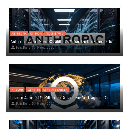
ANTHROPIC
KI-BOOM
REGULIERUNG
Anthropic Aktie: SpaceX zahlt 1,25 Milliarden Dollar monatlich
Felix Baarz
6. Aug. 2026
KI-BOOM
PALANTIR
QUARTALSZAHLEN
Palantir Aktie: 2,132 Milliarden Dollar neue Verträge im Q2
Felix Baarz
6. Aug. 2026