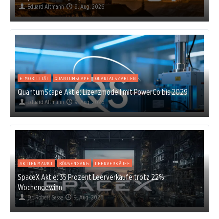
Eduard Altmann
9. Aug. 2026
E-MOBILITÄT
QUANTUMSCAPE
QUARTALSZAHLEN
QuantumScape Aktie: Lizenzmodell mit PowerCo bis 2029
Eduard Altmann
9. Aug. 2026
AKTIENMARKT
BÖRSENGANG
LEERVERKÄUFE
SpaceX Aktie: 35 Prozent Leerverkäufe trotz 22%
Wochengewinn
Dr. Robert Sasse
9. Aug. 2026