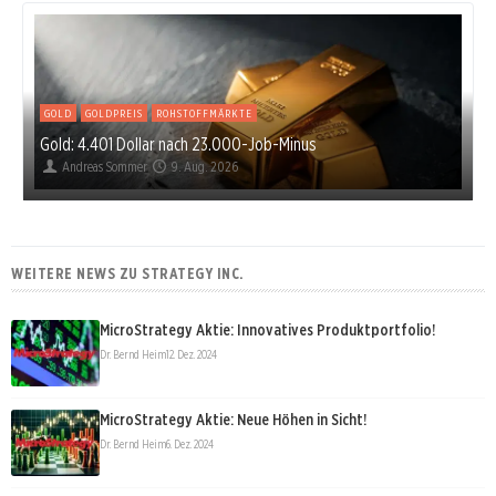
GOLD
GOLDPREIS
ROHSTOFFMÄRKTE
Gold: 4.401 Dollar nach 23.000-Job-Minus
Andreas Sommer
9. Aug. 2026
WEITERE NEWS ZU STRATEGY INC.
MicroStrategy Aktie: Innovatives Produktportfolio!
Dr. Bernd Heim
12. Dez. 2024
MicroStrategy Aktie: Neue Höhen in Sicht!
Dr. Bernd Heim
6. Dez. 2024