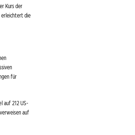
er Kurs der
erleichtert die
chen
ssiven
ngen für
el auf 212 US-
 verweisen auf