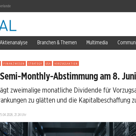
derlande
h füllen
Mrd. Pfund
Aktienanalyse
Branchen & Themen
Multimedia
Communi
rn
FINANZWESEN
STRATEGY
USA
VORZUGSAKTIEN
 Semi-Monthly-Abstimmung am 8. Jun
arnung
lägt zweimalige monatliche Dividende für Vorzugsa
nkungen zu glätten und die Kapitalbeschaffung zu
.000 Stellen
25.04.2026, 21:24 Uhr
g?