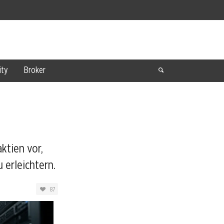
ty
Broker
i
ktien vor,
 erleichtern.
87