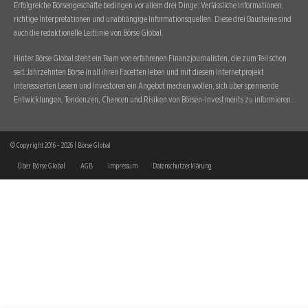
Erfolgreiche Börsengeschäfte bedingen vor allem drei Dinge: Verlässliche Informationen,
richtige Interpretationen und unabhängige Informationsquellen. Diese drei Bausteine sind
auch die redaktionelle Leitlinie von Börse Global.
Hinter Börse Global steht ein Team von erfahrenen Finanzjournalisten, die zum Teil schon
seit Jahrzehnten Börse in all ihren Facetten leben und mit diesem Internetprojekt
interessierten Lesern und Investoren ein Angebot machen wollen, sich über spannende
Entwicklungen, Tendenzen, Chancen und Risiken von Börsen-Investments zu informieren.
© Copyright 2016 - 2026 | Börse Global
Über Börse Global
AGB
Impressum
Datenschutzerklärung