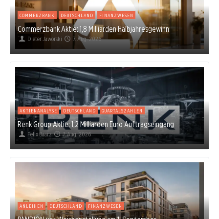
COMMERZBANK
DEUTSCHLAND
FINANZWESEN
Commerzbank Aktie: 1,8 Milliarden Halbjahresgewinn
Dieter Jaworski
7. Aug. 2026
AKTIENANALYSE
DEUTSCHLAND
QUARTALSZAHLEN
Renk Group Aktie: 1,2 Milliarden Euro Auftragseingang
Felix Baarz
7. Aug. 2026
ANLEIHEN
DEUTSCHLAND
FINANZWESEN