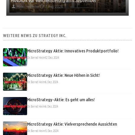
PANDION vor Weichenstellung am 1. September
Mirko Hennecke
7. Aug. 2026
WEITERE NEWS ZU STRATEGY INC.
MicroStrategy Aktie: Innovatives Produktportfolio!
Dr. Bernd Heim
12. Dez. 2024
MicroStrategy Aktie: Neue Höhen in Sicht!
Dr. Bernd Heim
6. Dez. 2024
MicroStrategy-Aktie: Es geht um alles!
Dr. Bernd Heim
6. Dez. 2024
MicroStrategy Aktie: Vielversprechende Aussichten
Dr. Bernd Heim
5. Dez. 2024