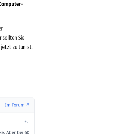
 Computer-
er
 sollten Sie
etzt zu tun ist.