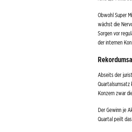
Obwohl Super Mic
wächst die Nervo
Sorgen vor regul
der internen Kon
Rekordumsat
Abseits der juri
Quartalsumsatz k
Konzern zwar die
Der Gewinn je Ak
Quartal peilt da