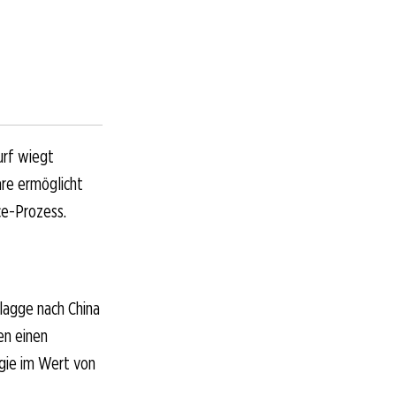
urf wiegt
are ermöglicht
ce-Prozess.
lagge nach China
en einen
gie im Wert von