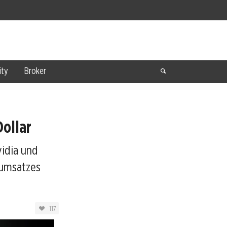
ty
Broker
Dollar
idia und
dumsatzes
117