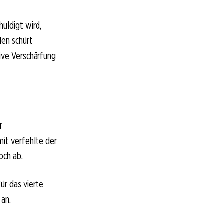
uldigt wird,
len schürt
sive Verschärfung
r
mit verfehlte der
och ab.
ür das vierte
 an.