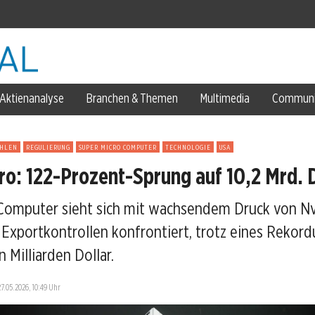
Aktienanalyse
Branchen & Themen
Multimedia
Communi
AHLEN
REGULIERUNG
SUPER MICRO COMPUTER
TECHNOLOGIE
USA
ro: 122-Prozent-Sprung auf 10,2 Mrd. 
Computer sieht sich mit wachsendem Druck von Nv
 gefordert
Exportkontrollen konfrontiert, trotz eines Rekor
 Milliarden Dollar.
27.05.2026, 10:49 Uhr