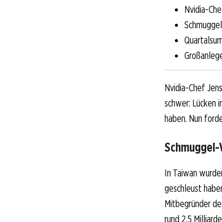
Nvidia-Che
Schmuggel
Quartalsum
Großanlege
Nvidia-Chef Jen
schwer: Lücken i
haben. Nun ford
Schmuggel-V
In Taiwan wurden
geschleust haben
Mitbegründer de
rund 2,5 Milliard