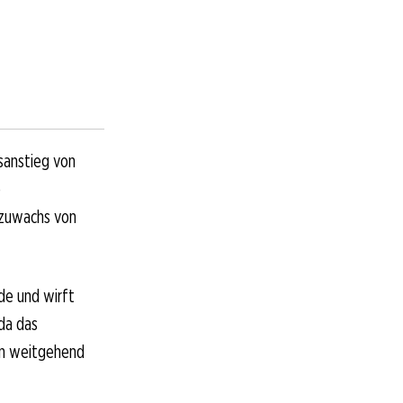
sanstieg von
e
tzuwachs von
de und wirft
da das
ern weitgehend