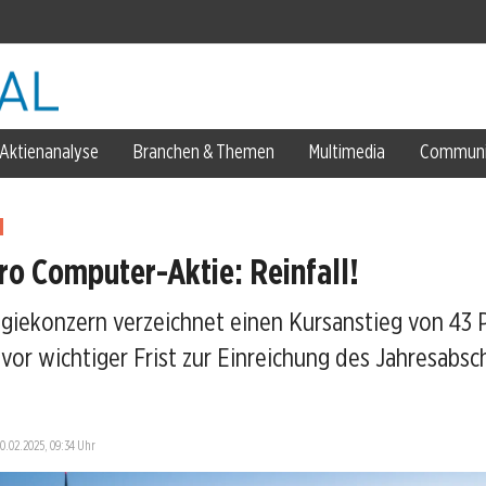
Aktienanalyse
Branchen & Themen
Multimedia
Communi
ichen
ro Computer-Aktie: Reinfall!
giekonzern verzeichnet einen Kursanstieg von 43 
r North
vor wichtiger Frist zur Einreichung des Jahresabsc
Prozent
0.02.2025, 09:34 Uhr