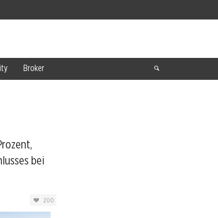
ty
Broker
Prozent,
hlusses bei
200