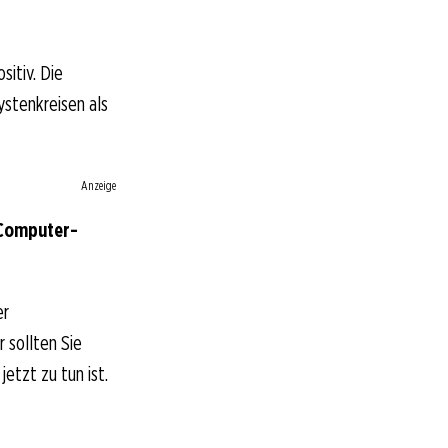
sitiv. Die
ystenkreisen als
Anzeige
 Computer-
er
 sollten Sie
etzt zu tun ist.