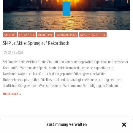
5N PLUS
EXPANSION
INDUSTRIE
NORDAMERIKA
QUARTALSZAHLEN
5N Plus Aktie: Sprung auf Rekordhoch
23. März 2026
5N Plus stellt die Weichen für die Zukunft und kombiniert operative Expansion mit personeller
Kontinuität. Während der Spezialist für Halbleitermaterialien seine Kapazitäten in
Nordamerika deutlich hochfährt, rückt ein geplanter Führungswechsel an der
Unternehmensspitze näher. Die Börse quittiert die strategische Neuausrichtung heute mit
deutlichen Kursgewinnen. Wachstumsmarkt Weltraum und Verteidigung Im Zentrum …
MEHR LESEN →
Zustimmung verwalten
Börse : lokal, international, global