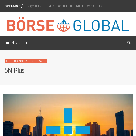
BREAKING /
Rigetti Aktie: 8,4-Millionen-Dollar-Auftrag von C-DAC
Kupfer schlägt Chips: Warum das Kapital nach dem Jobs-Schock ins Metall flieht
Renk Group Aktie: 1,2 Milliarden Euro Auftragseingang
Vulcan Energy Aktie: 2,2-Milliarden-Finanzierung für Lionheart gesichert
Navigation
KNDS Aktie: Zweiter Anlauf im September geplant
ALLE MARKIERTE BEITRÄGE
ASML: Shanghai-Gerücht löst 8-Prozent-Sturz aus
5N Plus
D-Wave Quantum Aktie: 1.120% Buchungen-Boom, Umsatz-Miss
TKMS Aktie: 12 U-Boote für Kanada
Amazon Aktie: Nettogewinn schießt auf 62,6 Milliarden
ITM Power Aktie: 100-MW-Anlage liefert erstmals kommerziell