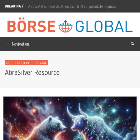
BREAKING /
Airbus Aktie: Rekordauftragsbuch trifft auf gestutzte Prognose
Rheinmetall Aktie: Wie tragfähig ist die Margen-Zusage?
Replimune Aktie: 120,93-Prozent-Rally nach 10:3-Votum
Microsoft Aktie: Takeshi Numoto verkauft 2,39 Millionen Dollar
Navigation
SAP Aktie: 1,3 Prozent an n8n sorgen für Konflikt
ALLE MARKIERTE BEITRÄGE
DroneShield Aktie: 23,2-Millionen-AUD-Auftrag gesichert
AbraSilver Resource
Infineon nach dem Kursbeben: Wie geht es weiter?
Adobe Aktie: 70 Werkzeuge im ChatGPT-Plugin
Tesla Aktie: 55 Milliarden für Terafab-Halbleiter
Novo Nordisk Aktie: CagriSema hinter Tirzepatid