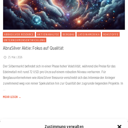
ABRASILVER RESOURCE
AKTIENANALYSE
BERGBAU
LATEINAMERIKA
ROHSTOFFE
UNTERNEHMENSENTWICKLUNG
AbraSilver Aktie: Fokus auf Qualität
25. März 2026
Der Silbermarkt befindet sich in einer Phase hoher Volatilität, während die Preise für das
Edelmetall mit rund 72 USD pro Unze auf einem robusten Niveau verharren. Für
Bergbauunternehmen wie AbraSilver Resource verschiebt sich das Interesse der Anleger
zunehmend weg von reiner Spekulation hin zur Qualität der zugrunde liegenden Projekte. In
…
MEHR LESEN →
Zustimmung verwalten