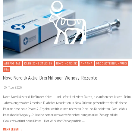
ADIPOSITAS
KLINISCHE STUDIEN
NOVO NORDISK
PHARMA
PRODUKTEINFÜHRUNG
USA
Novo Nordisk Aktie: Drei Millionen Wegovy-Rezepte
11. Juni 2026
Novo Nordisk steckt tief in der Krise — und liefert trotzdem Daten, die aufhorchen lassen. Beim
Jahreskongress der American Diabetes Association in New Orleans präsentierte der dänische
Pharmariese neue Phase-2-Ergebnisse für seinen nächsten Pipeline-Kandidaten. Parallel dazu
knackte die Wegovy-Pille eine bemerkenswerte Verschreibungsmarke. Zenagamtide:
Gewichtsverlust ohne Plateau Der Wirkstoff Zenagamtide — …
MEHR LESEN →