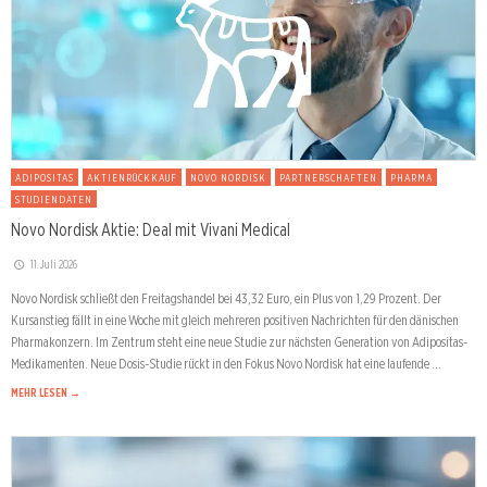
ADIPOSITAS
AKTIENRÜCKKAUF
NOVO NORDISK
PARTNERSCHAFTEN
PHARMA
STUDIENDATEN
Novo Nordisk Aktie: Deal mit Vivani Medical
11. Juli 2026
Novo Nordisk schließt den Freitagshandel bei 43,32 Euro, ein Plus von 1,29 Prozent. Der
Kursanstieg fällt in eine Woche mit gleich mehreren positiven Nachrichten für den dänischen
Pharmakonzern. Im Zentrum steht eine neue Studie zur nächsten Generation von Adipositas-
Medikamenten. Neue Dosis-Studie rückt in den Fokus Novo Nordisk hat eine laufende …
MEHR LESEN →