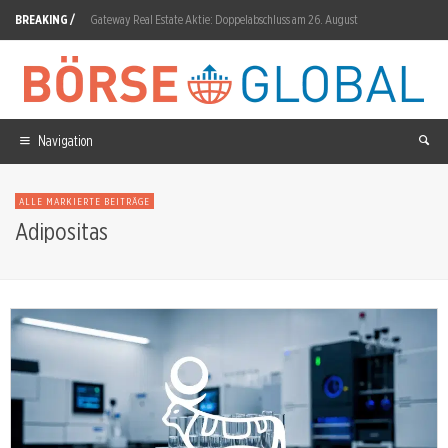
BREAKING /
Gateway Real Estate Aktie: Doppelabschluss am 26. August
PRIMARY HYDROGEN Aktie: Erste Bohrkampagne für Wicheeda North
DroneShield Aktie: RfRecon mit 31-fachem Speicher
Atlassian nach dem Rekordsprung: Der nächste Test
Navigation
Capricor Therapeutics Aktie: FDA-Urteil am 22. August
ALLE MARKIERTE BEITRÄGE
BioNTech Aktie: 613 Millionen von Bristol Myers Squibb erwartet
Adipositas
Infineon Aktie: MediaTek qualifiziert 512-Mb-Speicherchip
Rheinmetall Aktie: 115% Gewinnsprung trotz F126-Ausfall
Diginex Aktie: Dritte Fristverlängerung bis 12. August
Zurich Insurance Aktie: Lebensversicherung wächst um 23 Prozent