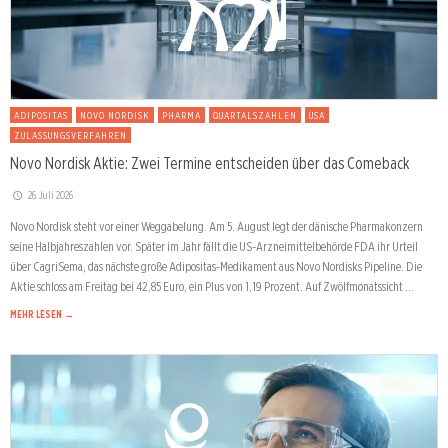
ADIPOSITAS
NOVO NORDISK
PHARMA
QUARTALSZAHLEN
USA
ZULASSUNGSVERFAHREN
Novo Nordisk Aktie: Zwei Termine entscheiden über das Comeback
26. Juli 2026
Novo Nordisk steht vor einer Weggabelung. Am 5. August legt der dänische Pharmakonzern
seine Halbjahreszahlen vor. Später im Jahr fällt die US-Arzneimittelbehörde FDA ihr Urteil
über CagriSema, das nächste große Adipositas-Medikament aus Novo Nordisks Pipeline. Die
Aktie schloss am Freitag bei 42,85 Euro, ein Plus von 1,19 Prozent. Auf Zwölfmonatssicht …
MEHR LESEN →