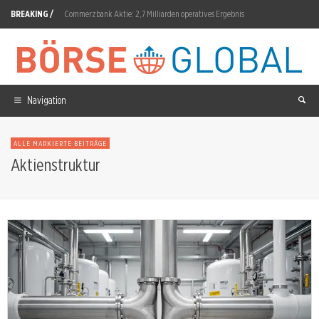
BREAKING /
Commerzbank Aktie: 2,7 Milliarden operatives Ergebnis
Oracle Aktie: 56,89 Prozent unter Rekordhoch
Nokia Aktie: 1 Gigawatt KI-Infrastruktur in Südostasien
Shell Aktie: 720-Millionen-Dollar-Streit mit Zypern
Navigation
European Lithium Aktie: Fusion vor entscheidender Hürde
ALLE MARKIERTE BEITRÄGE
Diginex Aktie: 70 Millionen für Resulticks
Aktienstruktur
Hensoldt Aktie: Warburg hebt Kursziel auf 94 Euro
Sivers Semiconductors Aktie: Ermittlungen gegen Führungsspitze
AMD Aktie: 808 Millionen Dollar Capex
Siemens Energy Aktie: Nächste Kursetappe nach Rekordquartal