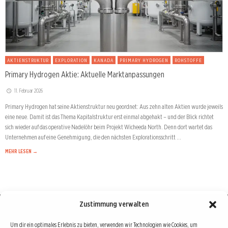
AKTIENSTRUKTUR
EXPLORATION
KANADA
PRIMARY HYDROGEN
ROHSTOFFE
Primary Hydrogen Aktie: Aktuelle Marktanpassungen
11. Februar 2026
Primary Hydrogen hat seine Aktienstruktur neu geordnet: Aus zehn alten Aktien wurde jeweils
eine neue. Damit ist das Thema Kapitalstruktur erst einmal abgehakt – und der Blick richtet
sich wieder auf das operative Nadelöhr beim Projekt Wicheeda North. Denn dort wartet das
Unternehmen auf eine Genehmigung, die den nächsten Explorationsschritt …
MEHR LESEN →
Zustimmung verwalten
Börse : lokal, international, global
Um dir ein optimales Erlebnis zu bieten, verwenden wir Technologien wie Cookies, um