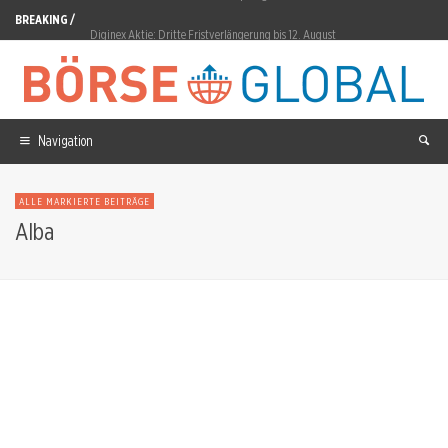
BREAKING /
Diginex Aktie: Dritte Fristverlängerung bis 12. August
SAP Aktie: 40-Prozent-Erholung vom Juli-Tief
Micron: Bank of America bestätigt 1.550-Dollar-Ziel
Navigation
ServiceNow Aktie: Simon Mouyal wird CMO
Münchener Rück: 23 Prozent Rendite, Aktie fällt
ALLE MARKIERTE BEITRÄGE
Alba
Microsoft Aktie: 15,51-Prozent-Sprung nach Copilot-Zahlen
AMD Aktie: Taalas-Übernahme für KI-Inferenz-Chips
BYD Aktie: Türkei-Werk in Manisa gestoppt
TKMS Aktie: Bernstein sieht 7% Ebit-Marge statt 6%