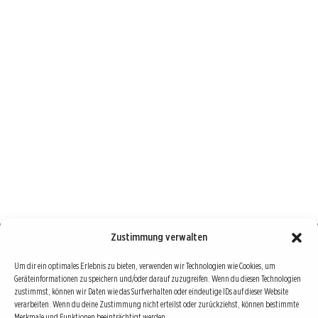
Zustimmung verwalten
Börse : lokal, international, global
Um dir ein optimales Erlebnis zu bieten, verwenden wir Technologien wie Cookies, um
Geräteinformationen zu speichern und/oder darauf zuzugreifen. Wenn du diesen Technologien
Erfolgreiche Börsengeschäfte bedingen vor allem drei Dinge: Verlässliche Informationen,
zustimmst, können wir Daten wie das Surfverhalten oder eindeutige IDs auf dieser Website
richtige Interpretationen und unabhängige Informationsquellen. Diese drei Bausteine sind
verarbeiten. Wenn du deine Zustimmung nicht erteilst oder zurückziehst, können bestimmte
Merkmale und Funktionen beeinträchtigt werden.
auch die redaktionelle Leitlinie von Börse Global.