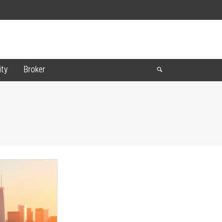
ty
Broker