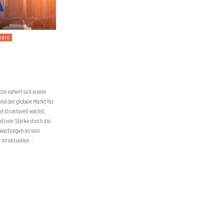
HNIK
con nähert sich einem
nd der globale Markt für
 strukturell wächst,
ativen Stärke durch die
rwartungen an sein
 im aktuellen …