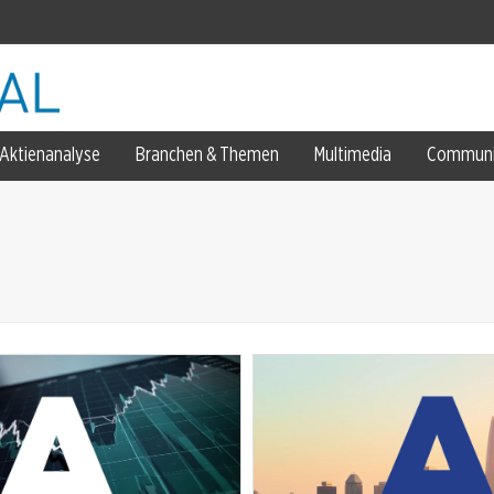
ell
Aktienanalyse
Branchen & Themen
Multimedia
Communi
k ins Metall flieht
eart gesichert