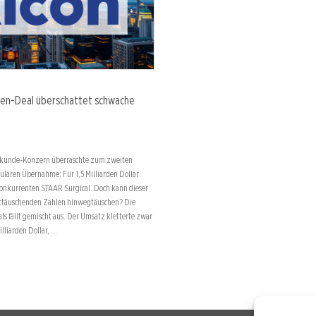
arden-Deal überschattet schwache
lkunde-Konzern überraschte zum zweiten
ulären Übernahme: Für 1,5 Milliarden Dollar
Konkurrenten STAAR Surgical. Doch kann dieser
nttäuschenden Zahlen hinwegtäuschen? Die
ls fällt gemischt aus. Der Umsatz kletterte zwar
illiarden Dollar, …