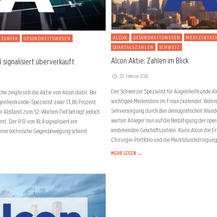
ALCON
GESUNDHEITSWESEN
MEDIZINTEC
EUROPA
GESUNDHEITSWESEN
QUARTALSZAHLEN
SCHWEIZ
Alcon Aktie: Zahlen im Blick
4 signalisiert überverkauft
20. Februar 2026
Der Schweizer Spezialist für Augenheilkunde Al
 zeigte sich die Aktie von Alcon stabil. Bei
wichtigen Meilenstein im Finanzkalender. Währe
ugenheilkunde-Spezialist zwar 13,86 Prozent
Sehversorgung durch den demografischen Wandel
er Abstand zum 52-Wochen-Tief beträgt jedoch
warten Anleger nun auf die Bestätigung der oper
t. Der RSI von 18,4 signalisiert ein
anstehenden Geschäftszahlen. Kann Alcon die E
 eine technische Gegenbewegung scheint
Chirurgie-Portfolio und die Marktdurchdringung
MEHR LESEN →