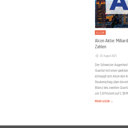
ALCON
Alcon Aktie: Milli
Zahlen
20. August 2025
Der Schweizer Augenhei
Quartal mit einer spektak
schnappt sich Alcon den 
Paukenschlag über die e
Bilanz des zweiten Quarta
um 3,8 Prozent auf 2,58 M
MEHR LESEN →