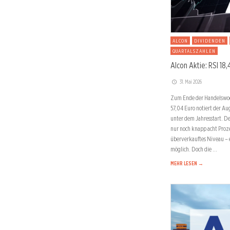
ALCON
DIVIDENDEN
QUARTALSZAHLEN
Alcon Aktie: RSI 18,
31. Mai 2026
Zum Ende der Handelswoche
57,04 Euro notiert der A
unter dem Jahresstart. D
nur noch knapp acht Prozen
überverkauftes Niveau –
möglich. Doch die …
MEHR LESEN →