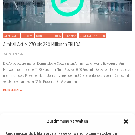
ALMIRALL
EUROPA
KONSOLIDIERUNG
PHARMA
QUARTALSZAHLEN
Almirall Aktie: 270 bis 290 Millionen EBITDA
24. Juni 2026
Die Aktie des spanischen Dermatologie-Spezialisten Almirall zeigt wenig Bewegung. Am
Mittwoch notiert sie bei 11,28 Euro – ein Mini-Plus von 0,18 Prozent. Der Schein hat sich zuletzt
in eine ruhigere Phase begeben. Über die vergangenen 30 Tage verlor das Papier 5,05 Prozent,
seit Jahresanfang sogar 12,69 Prozent. Der Abstand zum …
MEHR LESEN →
Zustimmung verwalten
Börse : lokal, international, global
Um dir ein optimales Erlebnis zu bieten, verwenden wir Technologien wie Cookies, um