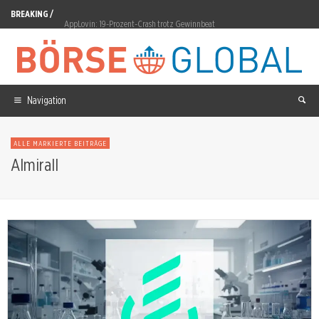
BREAKING /
AppLovin: 19-Prozent-Crash trotz Gewinnbeat
D-Wave Quantum Aktie: IDC kürt D-Wave zum Leader
The Trade Desk Aktie: Q3-Prognose verfehlt 807 Millionen Dollar
Navigation
Qiagen Aktie: Dividende um 40 Prozent auf 0,35 Dollar
Commerzbank Aktie: DZ Bank hebt Kursziel auf 46 Euro
ALLE MARKIERTE BEITRÄGE
Radiant Uranium: Von TSX Venture zur CSE
Almirall
Siemens Healthineers Aktie: Prognose auf 3,5 bis 4,0 Prozent gesenkt
Samsung SDI Aktie: Pilotlinie Suwon validiert Feststoffzellen
Cash statt Code: Warum Berkshire jetzt schlägt, was SaaS verspricht