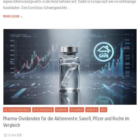
eigene Altersvorsorge aktiv in die Hand nehmen will, findet in Europa nach wie vor erstklassige
Kandidaten. Drei EuroStoxx-Schwergewichte …
MEHR LESEN →
ALTERSVORSORGE
DIVIDENDEN
EUROPA
PHARMA
SANOFI
USA
Pharma-Dividenden für die Aktienrente: Sanofi, Pfizer und Roche im
Vergleich
8. Juni 2026