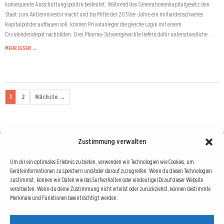
konsequente Ausschüttungspolitik bedeutet. Während das Generationenkapitalgesetz den
Staat zum Aktieninvestor macht und bis Mitte der 2030er-Jahre ein milliardenschweres
Kapitalpolster aufbauen soll, können Privatanleger die gleiche Logik mit einem
Dividendendepot nachbilden. Drei Pharma-Schwergewichte liefern dafür unterschiedliche …
MEHR LESEN →
1
2
Nächste →
Zustimmung verwalten
Börse : lokal, international, global
Um dir ein optimales Erlebnis zu bieten, verwenden wir Technologien wie Cookies, um
Geräteinformationen zu speichern und/oder darauf zuzugreifen. Wenn du diesen Technologien
Erfolgreiche Börsengeschäfte bedingen vor allem drei Dinge: Verlässliche Informationen,
zustimmst, können wir Daten wie das Surfverhalten oder eindeutige IDs auf dieser Website
richtige Interpretationen und unabhängige Informationsquellen. Diese drei Bausteine sind
verarbeiten. Wenn du deine Zustimmung nicht erteilst oder zurückziehst, können bestimmte
Merkmale und Funktionen beeinträchtigt werden.
auch die redaktionelle Leitlinie von Börse Global.
Hinter Börse Global steht ein Team von erfahrenen Finanzjournalisten, die zum Teil schon