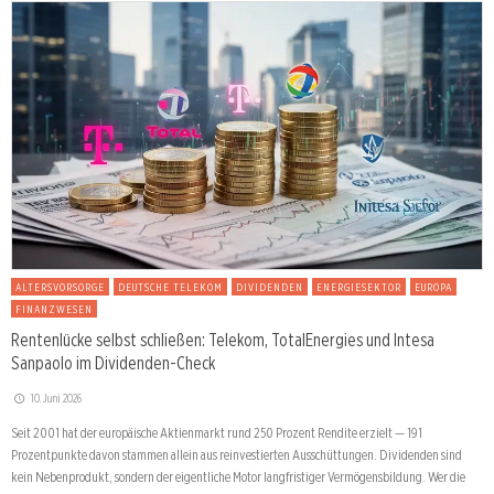
ALTERSVORSORGE
DEUTSCHE TELEKOM
DIVIDENDEN
ENERGIESEKTOR
EUROPA
FINANZWESEN
Rentenlücke selbst schließen: Telekom, TotalEnergies und Intesa
Sanpaolo im Dividenden-Check
10. Juni 2026
Seit 2001 hat der europäische Aktienmarkt rund 250 Prozent Rendite erzielt — 191
Prozentpunkte davon stammen allein aus reinvestierten Ausschüttungen. Dividenden sind
kein Nebenprodukt, sondern der eigentliche Motor langfristiger Vermögensbildung. Wer die