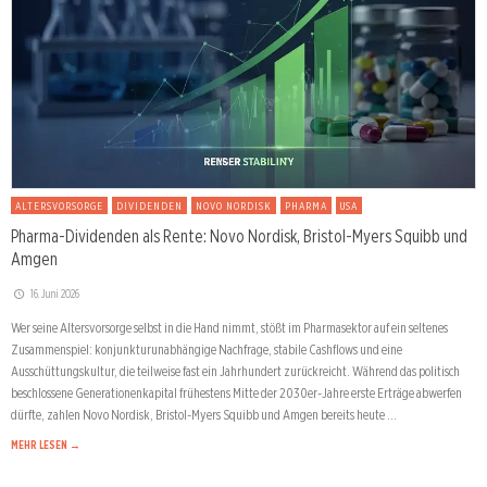
ALTERSVORSORGE
DIVIDENDEN
NOVO NORDISK
PHARMA
USA
Pharma-Dividenden als Rente: Novo Nordisk, Bristol-Myers Squibb und
Amgen
16. Juni 2026
Wer seine Altersvorsorge selbst in die Hand nimmt, stößt im Pharmasektor auf ein seltenes
Zusammenspiel: konjunkturunabhängige Nachfrage, stabile Cashflows und eine
Ausschüttungskultur, die teilweise fast ein Jahrhundert zurückreicht. Während das politisch
beschlossene Generationenkapital frühestens Mitte der 2030er-Jahre erste Erträge abwerfen
dürfte, zahlen Novo Nordisk, Bristol-Myers Squibb und Amgen bereits heute …
MEHR LESEN →