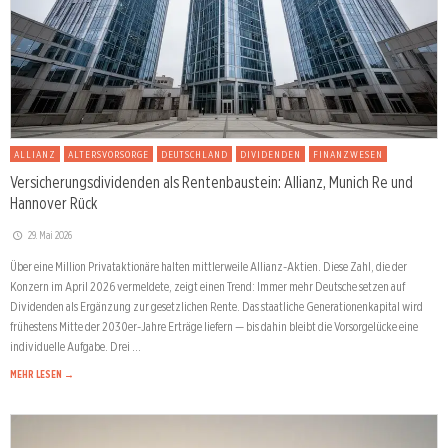
ALLIANZ
ALTERSVORSORGE
DEUTSCHLAND
DIVIDENDEN
FINANZWESEN
Versicherungsdividenden als Rentenbaustein: Allianz, Munich Re und
Hannover Rück
29. Mai 2026
Über eine Million Privataktionäre halten mittlerweile Allianz-Aktien. Diese Zahl, die der
Konzern im April 2026 vermeldete, zeigt einen Trend: Immer mehr Deutsche setzen auf
Dividenden als Ergänzung zur gesetzlichen Rente. Das staatliche Generationenkapital wird
frühestens Mitte der 2030er-Jahre Erträge liefern — bis dahin bleibt die Vorsorgelücke eine
individuelle Aufgabe. Drei …
MEHR LESEN →