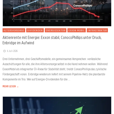
ALTERSVORSORGE
DIVIDENDEN
ENERGIESEKTOR
EXXON MOBIL
INFRASTRUKTUR
Aktienrente mit Energie: Exxon stabil, ConocoPhillips unter Druck,
Enbridge im Aufwind
6. Juli 2026
Drei Unternehmen, drei Geschäftsmodelle, ein gemeinsames Versprechen: verlässliche
Ausschüttungen für alle, die ihre Altersvorsorge selbst in die Hand nehmen wollen. Während
ExxonMobil als integrierter Öl-Riese für Stabilität steht, treibt ConocoPhillips das zyklische
Fördergeschäft voran. Enbridge wiederum liefert mit seinem Pipeline-Netz die planbarste
Komponente im Trio. Wer auf Energie-Dividenden für die …
MEHR LESEN →