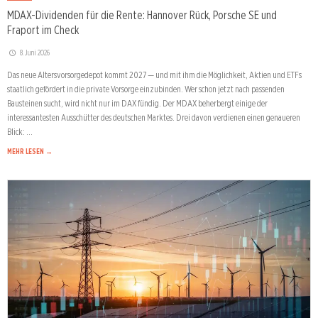
MDAX-Dividenden für die Rente: Hannover Rück, Porsche SE und
Fraport im Check
8. Juni 2026
Das neue Altersvorsorgedepot kommt 2027 — und mit ihm die Möglichkeit, Aktien und ETFs
staatlich gefördert in die private Vorsorge einzubinden. Wer schon jetzt nach passenden
Bausteinen sucht, wird nicht nur im DAX fündig. Der MDAX beherbergt einige der
interessantesten Ausschütter des deutschen Marktes. Drei davon verdienen einen genaueren
Blick: …
MEHR LESEN →