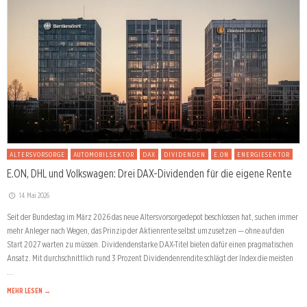
ALTERSVORSORGE
AUTOMOBILSEKTOR
DAX
DIVIDENDEN
E.ON
ENERGIESEKTOR
E.ON, DHL und Volkswagen: Drei DAX-Dividenden für die eigene Rente
14. Mai 2026
Seit der Bundestag im März 2026 das neue Altersvorsorgedepot beschlossen hat, suchen immer
mehr Anleger nach Wegen, das Prinzip der Aktienrente selbst umzusetzen — ohne auf den
Start 2027 warten zu müssen. Dividendenstarke DAX-Titel bieten dafür einen pragmatischen
Ansatz. Mit durchschnittlich rund 3 Prozent Dividendenrendite schlägt der Index die meisten
…
MEHR LESEN →