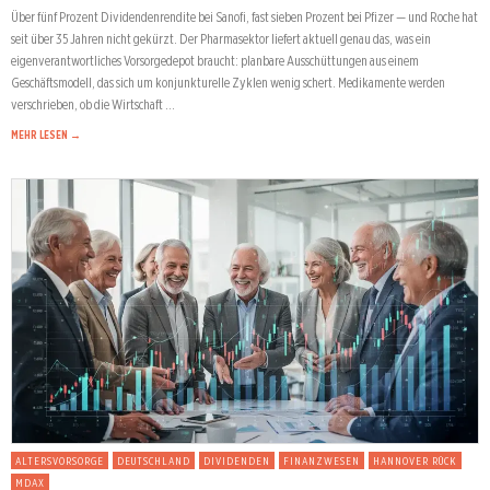
Über fünf Prozent Dividendenrendite bei Sanofi, fast sieben Prozent bei Pfizer — und Roche hat
seit über 35 Jahren nicht gekürzt. Der Pharmasektor liefert aktuell genau das, was ein
eigenverantwortliches Vorsorgedepot braucht: planbare Ausschüttungen aus einem
Geschäftsmodell, das sich um konjunkturelle Zyklen wenig schert. Medikamente werden
verschrieben, ob die Wirtschaft …
MEHR LESEN →
ALTERSVORSORGE
DEUTSCHLAND
DIVIDENDEN
FINANZWESEN
HANNOVER RÜCK
MDAX