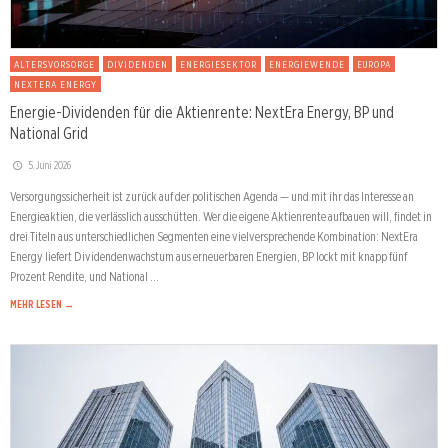
ALTERSVORSORGE
DIVIDENDEN
ENERGIESEKTOR
ENERGIEWENDE
EUROPA
NEXTERA ENERGY
Energie-Dividenden für die Aktienrente: NextEra Energy, BP und
National Grid
5. Juni 2026
Versorgungssicherheit ist zurück auf der politischen Agenda — und mit ihr das Interesse an
Energieaktien, die verlässlich ausschütten. Wer die eigene Aktienrente aufbauen will, findet in
drei Titeln aus unterschiedlichen Segmenten eine vielversprechende Kombination: NextEra
Energy liefert Dividendenwachstum aus erneuerbaren Energien, BP lockt mit knapp fünf
Prozent Rendite, und National …
MEHR LESEN →