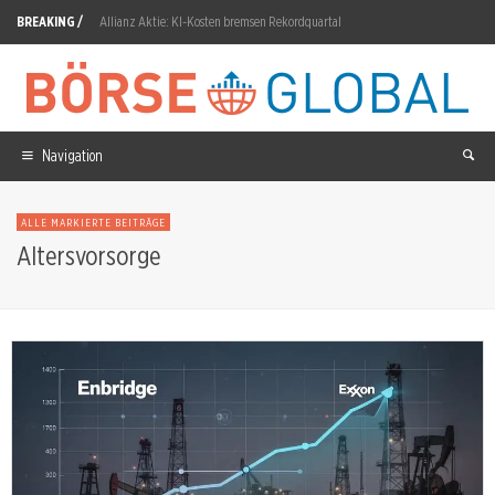
BREAKING /
Allianz Aktie: KI-Kosten bremsen Rekordquartal
Rheinmetall Aktie: 80 Milliarden Euro Auftragsbestand
Peninsula Energy Aktie: 56-Millionen-Dollar-Finanzierung
AppLovin: 19-Prozent-Crash trotz Gewinnbeat
Navigation
D-Wave Quantum Aktie: IDC kürt D-Wave zum Leader
ALLE MARKIERTE BEITRÄGE
The Trade Desk Aktie: Q3-Prognose verfehlt 807 Millionen Dollar
Altersvorsorge
Qiagen Aktie: Dividende um 40 Prozent auf 0,35 Dollar
Commerzbank Aktie: DZ Bank hebt Kursziel auf 46 Euro
Radiant Uranium: Von TSX Venture zur CSE
Atlassian Aktie: RPO wächst 44 Prozent auf 4,817 Milliarden