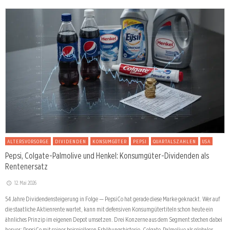
ALTERSVORSORGE
DIVIDENDEN
KONSUMGÜTER
PEPSI
QUARTALSZAHLEN
USA
Pepsi, Colgate-Palmolive und Henkel: Konsumgüter-Dividenden als
Rentenersatz
12. Mai 2026
54 Jahre Dividendensteigerung in Folge — PepsiCo hat gerade diese Marke geknackt. Wer auf
die staatliche Aktienrente wartet, kann mit defensiven Konsumgütertiteln schon heute ein
ähnliches Prinzip im eigenen Depot umsetzen. Drei Konzerne aus dem Segment stechen dabei
hervor: PepsiCo mit seiner beispiellosen Erhöhungshistorie, Colgate-Palmolive als globaler