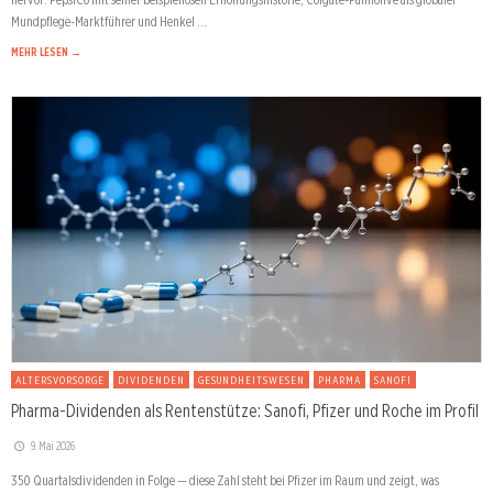
Mundpflege-Marktführer und Henkel …
MEHR LESEN →
ALTERSVORSORGE
DIVIDENDEN
GESUNDHEITSWESEN
PHARMA
SANOFI
Pharma-Dividenden als Rentenstütze: Sanofi, Pfizer und Roche im Profil
9. Mai 2026
350 Quartalsdividenden in Folge — diese Zahl steht bei Pfizer im Raum und zeigt, was