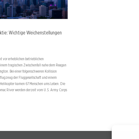
Aktie: Wichtige Weichenstellungen
ht vor erheblichen betrieblichen
einem tragischen Zwischenfall nahe dem Reagan
ngton. Bei einer folgenschweren Kollision
flugzeug der Fluggesellschaft und einem
 Helikopter kamen 67 Menschen ums Leben. Die
omac River werden derzeit vom U.S. Army Corps