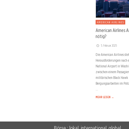
AMERICAN AIRLINES
American Airlines 
nötig?
5. Februar 2025
Die American Airlines ste
Herausforderungen nach 
National Airport in Washi
zwischen einem Passagier
militärischen Black Hawk
Bergungsarbeiten im Pot
…
MEHR LESEN →
Börse : lokal, international, global