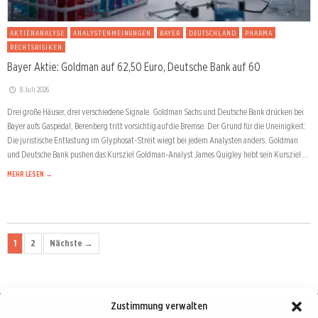
AKTIENANALYSE
ANALYSTENMEINUNGEN
BAYER
DEUTSCHLAND
PHARMA
RECHTSRISIKEN
Bayer Aktie: Goldman auf 62,50 Euro, Deutsche Bank auf 60
8. Juli 2026
Drei große Häuser, drei verschiedene Signale. Goldman Sachs und Deutsche Bank drücken bei
Bayer aufs Gaspedal, Berenberg tritt vorsichtig auf die Bremse. Der Grund für die Uneinigkeit:
Die juristische Entlastung im Glyphosat-Streit wiegt bei jedem Analysten anders. Goldman
und Deutsche Bank pushen das Kursziel Goldman-Analyst James Quigley hebt sein Kursziel …
MEHR LESEN →
1
2
Nächste →
Zustimmung verwalten
Börse : lokal, international, global