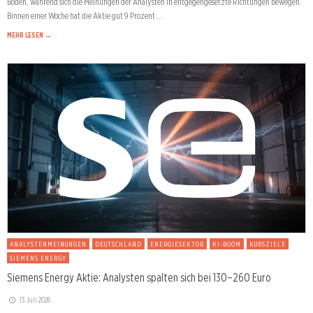
Boden, während sich die Meinungen der Analysten in entgegengesetzte Richtungen bewegen.
Binnen einer Woche hat die Aktie gut 9 Prozent …
MEHR LESEN →
ANALYSTENMEINUNGEN
DEUTSCHLAND
ENERGIESEKTOR
KI-BOOM
KURSZIELE
SIEMENS ENERGY
Siemens Energy Aktie: Analysten spalten sich bei 130–260 Euro
13. Juli 2026