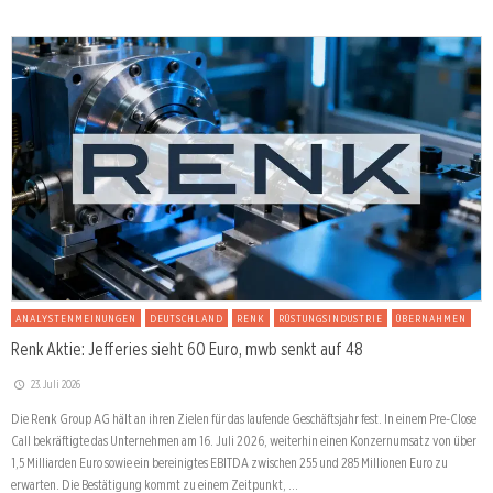
ANALYSTENMEINUNGEN
DEUTSCHLAND
RENK
RÜSTUNGSINDUSTRIE
ÜBERNAHMEN
Renk Aktie: Jefferies sieht 60 Euro, mwb senkt auf 48
23. Juli 2026
Die Renk Group AG hält an ihren Zielen für das laufende Geschäftsjahr fest. In einem Pre-Close
Call bekräftigte das Unternehmen am 16. Juli 2026, weiterhin einen Konzernumsatz von über
1,5 Milliarden Euro sowie ein bereinigtes EBITDA zwischen 255 und 285 Millionen Euro zu
erwarten. Die Bestätigung kommt zu einem Zeitpunkt, …