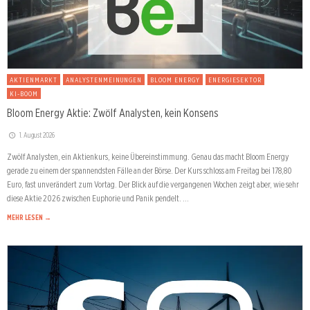
AKTIENMARKT
ANALYSTENMEINUNGEN
BLOOM ENERGY
ENERGIESEKTOR
KI-BOOM
Bloom Energy Aktie: Zwölf Analysten, kein Konsens
1. August 2026
Zwölf Analysten, ein Aktienkurs, keine Übereinstimmung. Genau das macht Bloom Energy
gerade zu einem der spannendsten Fälle an der Börse. Der Kurs schloss am Freitag bei 178,80
Euro, fast unverändert zum Vortag. Der Blick auf die vergangenen Wochen zeigt aber, wie sehr
diese Aktie 2026 zwischen Euphorie und Panik pendelt. …
MEHR LESEN →