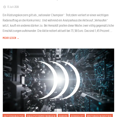
13. Juli 2026
Ein Rüstungskonzern gilt als „nationaler Champion“. Trotzdem verliert er einen wichtigen
Radarauftrag an die Konkurrenz. Und während ein Analysehaus die Aktie auf „Verkaufen“
setzt, kauft ein anderes stärker zu. Bei Hensoldt prallen diese Woche zwei völlig gegensätzliche
Einschätzungen aufeinander. Die Aktie notiert aktuell bei 73,58 Euro. Das sind 1,45 Prozent …
MEHR LESEN →
AKTIENANALYSE
ANALYSTENMEINUNGEN
EUROPA
HENSOLDT
RÜSTUNGSINDUSTRIE