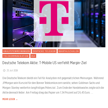
ANALYSTENMEINUNGEN
DEUTSCHE TELEKOM
QUARTALSZAHLEN
TELEKOMMUNIKATION
USA
Deutsche Telekom Aktie: T-Mobile US verfehlt Margin-Ziel
25. Juli 2026
Die Deutsche Telekom bleibt ein Fall für Analysten mit gegensätzlichen Meinungen. Während
JPMorgan sein Kursziel für den Bonner Telekomkonzern senkte, sehen Goldman Sachs und
Morgan Stanley weiterhin langfristiges Potenzial. Zum Ende der Handelswoche zeigte sich die
Aktie dennoch fester: Am Freitag stieg das Papier um 1,54 Prozent auf 26,45 Euro. …
MEHR LESEN →