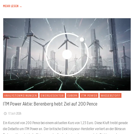
MEHR LESEN →
ANALYSTENMEINUNGEN
ENERGIESEKTOR
EUROPA
ITM POWER
WASSERSTOFF
ITM Power Aktie: Berenberg hebt Ziel auf 200 Pence
17. Juli 2026
Ein Kursziel von 200 Pence bei einem aktuellen Kurs von 1,23 Euro. Diese Kluft treibt gerade
die Debatte um ITM Power an. Der britische Elektrolyseur-Hersteller verliert an der Börse an