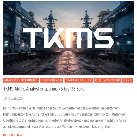
ANALYSTENMEINUNGEN
DEUTSCHLAND
QUARTALSZAHLEN
RÜSTUNGSSEKTOR
TKMS
TKMS Aktie: Analystenspanne 76 bis 135 Euro
24. Juli 2026
Bei TKMS klaffen die Meinungen derzeit so weit auseinander wie selten im deutschen
Rüstungssektor. Die Aktie notiert bei 81,00 Euro, kaum verändert zum Vortag. Unter der
Oberfläche tobt allerdings ein handfester Analystenstreit – und genau der macht die Aktie
gerade so spannend. Zwei Analysten, zwei Welten mwb research bestätigt sein …
MEHR LESEN →