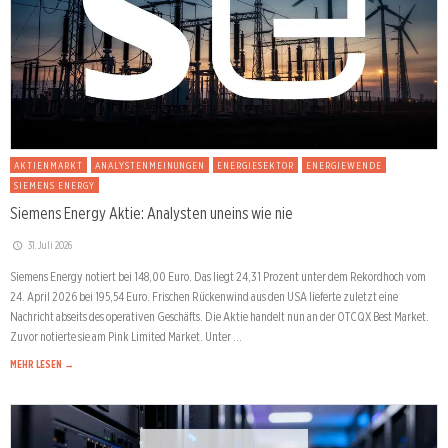
AKTIENMARKT
ANALYSTENMEINUNGEN
ENERGIESEKTOR
ENERGIEWENDE
SIEMENS ENERGY
Siemens Energy Aktie: Analysten uneins wie nie
31. Juli 2026
Siemens Energy notiert bei 148,00 Euro. Das liegt 24,31 Prozent unter dem Rekordhoch vom
24. April 2026 bei 195,54 Euro. Frischen Rückenwind aus den USA lieferte zuletzt eine
Nachricht abseits des operativen Geschäfts. Die Aktie handelt nun an der OTCQX Best Market.
Zuvor notierte sie am Pink Limited Market. Unter …
MEHR LESEN →