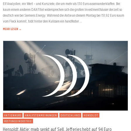
Elf Analysten, ein Wert – und Kursziele, die um mehr als 130 Euro auseinanderklaffen. Bei
kaum einem anderen DAX-Titel widersprechen sich die großen Investmenthäuser derzeit so
deutlich wie bei Siemens Energy. Während die Aktie an diesem Montag bei 151,92 Euro kaum
vom Fleck kommt, tobt hinter den Kulissen ein handfester …
MEHR LESEN →
AKTIENKURS
ANALYSTENMEINUNGEN
DEUTSCHLAND
HENSOLDT
RÜSTUNGSINDUSTRIE
Hensoldt Aktie: mwb senkt auf Sell, Jefferies hebt auf 94 Euro