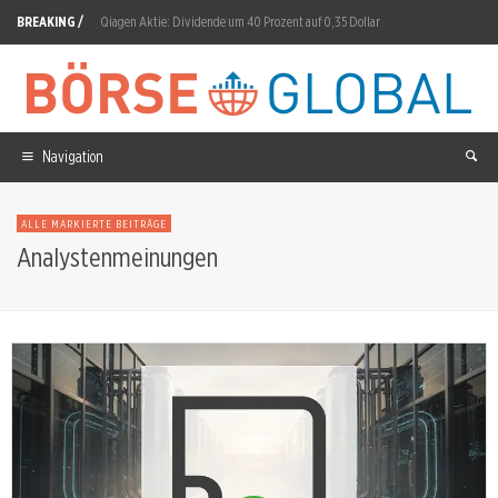
BREAKING /
Qiagen Aktie: Dividende um 40 Prozent auf 0,35 Dollar
Commerzbank Aktie: DZ Bank hebt Kursziel auf 46 Euro
Radiant Uranium: Von TSX Venture zur CSE
Siemens Healthineers Aktie: Prognose auf 3,5 bis 4,0 Prozent gesenkt
Navigation
Samsung SDI Aktie: Pilotlinie Suwon validiert Feststoffzellen
ALLE MARKIERTE BEITRÄGE
Cash statt Code: Warum Berkshire jetzt schlägt, was SaaS verspricht
Analystenmeinungen
Nvidia Aktie: SpaceX setzt auf Starmind-Chips
ITM Power Aktie: Grüner Wasserstoff erreicht Evonik
OHB Aktie: Rekordauftrag, Kursverfall
The Trade Desk Aktie: Q3-Prognose verfehlt 807 Millionen Dollar