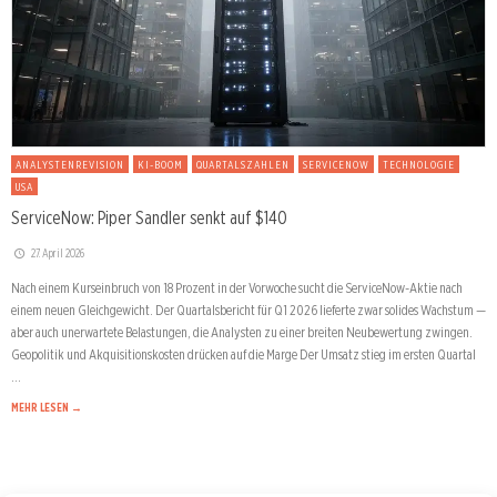
ANALYSTENREVISION
KI-BOOM
QUARTALSZAHLEN
SERVICENOW
TECHNOLOGIE
USA
ServiceNow: Piper Sandler senkt auf $140
27. April 2026
Nach einem Kurseinbruch von 18 Prozent in der Vorwoche sucht die ServiceNow-Aktie nach
einem neuen Gleichgewicht. Der Quartalsbericht für Q1 2026 lieferte zwar solides Wachstum —
aber auch unerwartete Belastungen, die Analysten zu einer breiten Neubewertung zwingen.
Geopolitik und Akquisitionskosten drücken auf die Marge Der Umsatz stieg im ersten Quartal
…
MEHR LESEN →