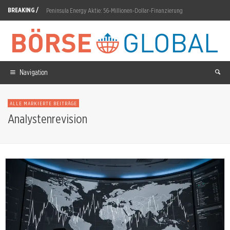
BREAKING /
Peninsula Energy Aktie: 56-Millionen-Dollar-Finanzierung
AppLovin: 19-Prozent-Crash trotz Gewinnbeat
D-Wave Quantum Aktie: IDC kürt D-Wave zum Leader
The Trade Desk Aktie: Q3-Prognose verfehlt 807 Millionen Dollar
Navigation
Qiagen Aktie: Dividende um 40 Prozent auf 0,35 Dollar
ALLE MARKIERTE BEITRÄGE
Commerzbank Aktie: DZ Bank hebt Kursziel auf 46 Euro
Analystenrevision
Radiant Uranium: Von TSX Venture zur CSE
Siemens Healthineers Aktie: Prognose auf 3,5 bis 4,0 Prozent gesenkt
Samsung SDI Aktie: Pilotlinie Suwon validiert Feststoffzellen
Rheinmetall Aktie: 80 Milliarden Euro Auftragsbestand