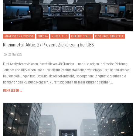
ANALYSTENREVISION
EUROPA
KURSZIELE
RHEINMETALL
RÜSTUNGSINDUSTRIE
Rheinmetall Aktie: 27 Prozent Zielkürzung bei UBS
23. Mai 2026
Drei Analystenrevisionen innerhalb von 48 Stunden — und alle zeigen in dieselbe Richtung.
Jefferies und UBS haben ihre Kursziele für Rheinmetall teils drastisch gekürzt, halten aber an
Kaufempfehlungen fest. Das Bild, das dabei entsteht, ist gespalten: Langfristig glauben die
Banken an den Rüstungskonzern, kurzfristig sehen sie mehr Risiken als bisher …
MEHR LESEN →