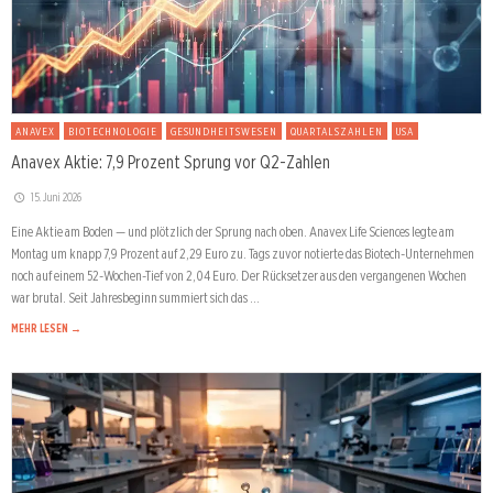
ANAVEX
BIOTECHNOLOGIE
GESUNDHEITSWESEN
QUARTALSZAHLEN
USA
Anavex Aktie: 7,9 Prozent Sprung vor Q2-Zahlen
15. Juni 2026
Eine Aktie am Boden — und plötzlich der Sprung nach oben. Anavex Life Sciences legte am
Montag um knapp 7,9 Prozent auf 2,29 Euro zu. Tags zuvor notierte das Biotech-Unternehmen
noch auf einem 52-Wochen-Tief von 2,04 Euro. Der Rücksetzer aus den vergangenen Wochen
war brutal. Seit Jahresbeginn summiert sich das …
MEHR LESEN →