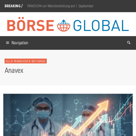
BREAKING /
PANDION vor Weichenstellung am 1. September
Carrefour Aktie: Israel-Börsengang in Vorbereitung
Mercedes-Benz Aktie: Jonas von Malottki neuer CIO
Chevron Aktie: Microsoft-Vertrag über 2,67 Gigawatt
Navigation
The Trade Desk Aktie: Wall Street tief gespalten
ALLE MARKIERTE BEITRÄGE
VanEck Dividend Leaders: Allianz operativer Gewinn +10,6 Prozent
Anavex
iShares Global Semiconductors ETF: Super-Micro-Zahlen am 11. August
Nebius Aktie: 12. August entscheidet über Kursrichtung
SoftBank: 1,3 Billionen Yen Intel-Windfall
Bayer Aktie: Crop Science-EBITDA springt 30,2 Prozent