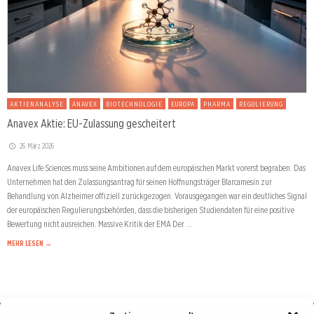
AKTIENANALYSE
ANAVEX
BIOTECHNOLOGIE
EUROPA
PHARMA
REGULIERUNG
Anavex Aktie: EU-Zulassung gescheitert
26. März 2026
Anavex Life Sciences muss seine Ambitionen auf dem europäischen Markt vorerst begraben. Das
Unternehmen hat den Zulassungsantrag für seinen Hoffnungsträger Blarcamesin zur
Behandlung von Alzheimer offiziell zurückgezogen. Vorausgegangen war ein deutliches Signal
der europäischen Regulierungsbehörden, dass die bisherigen Studiendaten für eine positive
Bewertung nicht ausreichen. Massive Kritik der EMA Der …
MEHR LESEN →